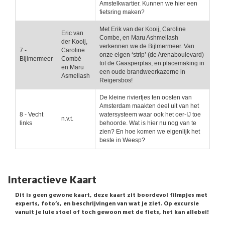
Amstelkwartier. Kunnen we hier een
fietsring maken?
Met Erik van der Kooij, Caroline
Eric van
Combe, en Maru Ashmellash
der Kooij,
verkennen we de Bijlmermeer. Van
7 -
Caroline
onze eigen ‘strip’ (de Arenaboulevard)
Bijlmermeer
Combé
tot de Gaasperplas, en placemaking in
en Maru
een oude brandweerkazerne in
Asmellash
Reigersbos!
De kleine riviertjes ten oosten van
Amsterdam maakten deel uit van het
8 - Vecht
watersysteem waar ook het oer-IJ toe
n.v.t.
links
behoorde. Wat is hier nu nog van te
zien? En hoe komen we eigenlijk het
beste in Weesp?
Interactieve Kaart
Dit is geen gewone kaart, deze kaart zit boordevol filmpjes met
experts, foto’s, en beschrijvingen van wat je ziet. Op excursie
vanuit je luie stoel of toch gewoon met de fiets, het kan allebei!