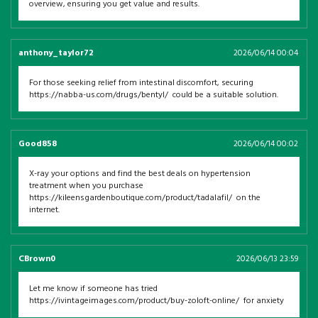
overview, ensuring you get value and results.
anthony_taylor72
2026/06/14 00:04
For those seeking relief from intestinal discomfort, securing
https://nabba-us.com/drugs/bentyl/ could be a suitable solution.
Good858
2026/06/14 00:02
X-ray your options and find the best deals on hypertension
treatment when you purchase
https://kileensgardenboutique.com/product/tadalafil/ on the
internet.
CBrown0
2026/06/13 23:59
Let me know if someone has tried
https://ivintageimages.com/product/buy-zoloft-online/ for anxiety