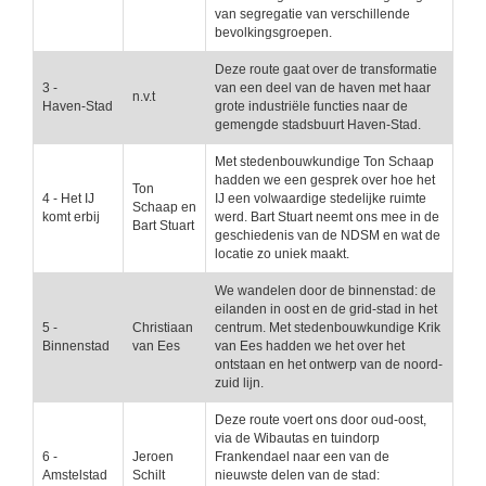
van segregatie van verschillende
bevolkingsgroepen.
Deze route gaat over de transformatie
3 -
van een deel van de haven met haar
n.v.t
Haven-Stad
grote industriële functies naar de
gemengde stadsbuurt Haven-Stad.
Met stedenbouwkundige Ton Schaap
hadden we een gesprek over hoe het
Ton
4 - Het IJ
IJ een volwaardige stedelijke ruimte
Schaap en
komt erbij
werd. Bart Stuart neemt ons mee in de
Bart Stuart
geschiedenis van de NDSM en wat de
locatie zo uniek maakt.
We wandelen door de binnenstad: de
eilanden in oost en de grid-stad in het
5 -
Christiaan
centrum. Met stedenbouwkundige Krik
Binnenstad
van Ees
van Ees hadden we het over het
ontstaan en het ontwerp van de noord-
zuid lijn.
Deze route voert ons door oud-oost,
via de Wibautas en tuindorp
6 -
Jeroen
Frankendael naar een van de
Amstelstad
Schilt
nieuwste delen van de stad: