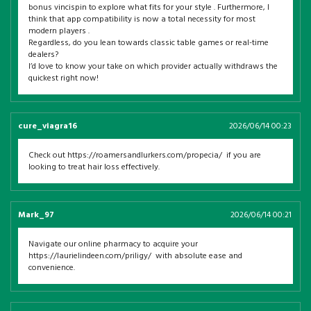
bonus vincispin to explore what fits for your style . Furthermore, I
think that app compatibility is now a total necessity for most
modern players .
Regardless, do you lean towards classic table games or real-time
dealers?
I’d love to know your take on which provider actually withdraws the
quickest right now!
cure_viagra16
2026/06/14 00:23
Check out https://roamersandlurkers.com/propecia/ if you are
looking to treat hair loss effectively.
Mark_97
2026/06/14 00:21
Navigate our online pharmacy to acquire your
https://laurielindeen.com/priligy/ with absolute ease and
convenience.