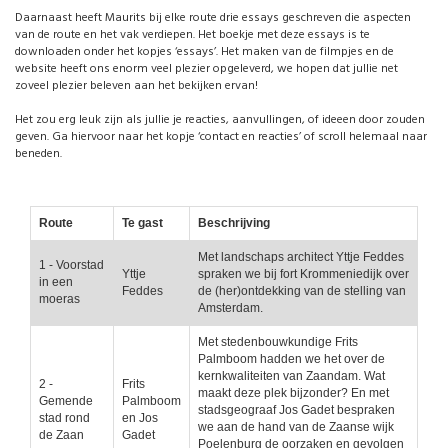
Daarnaast heeft Maurits bij elke route drie essays geschreven die aspecten
van de route en het vak verdiepen. Het boekje met deze essays is te
downloaden onder het kopjes ‘essays’. Het maken van de filmpjes en de
website heeft ons enorm veel plezier opgeleverd, we hopen dat jullie net
zoveel plezier beleven aan het bekijken ervan!
Het zou erg leuk zijn als jullie je reacties, aanvullingen, of ideeen door zouden
geven. Ga hiervoor naar het kopje ‘contact en reacties’ of scroll helemaal naar
beneden.
Route
Te gast
Beschrijving
Met landschaps architect Yttje Feddes
1 - Voorstad
Yttje
spraken we bij fort Krommeniedijk over
in een
Feddes
de (her)ontdekking van de stelling van
moeras
Amsterdam.
Met stedenbouwkundige Frits
Palmboom hadden we het over de
kernkwaliteiten van Zaandam. Wat
2 -
Frits
maakt deze plek bijzonder? En met
Gemende
Palmboom
stadsgeograaf Jos Gadet bespraken
stad rond
en Jos
we aan de hand van de Zaanse wijk
de Zaan
Gadet
Poelenburg de oorzaken en gevolgen