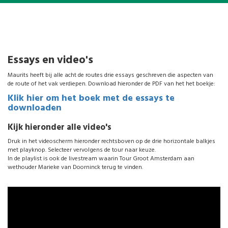
Essays en video's
Maurits heeft bij alle acht de routes drie essays geschreven die aspecten van
de route of het vak verdiepen. Download hieronder de PDF van het het boekje:
Klik hier om het boek met de essays te
downloaden
Kijk hieronder alle video's
Druk in het videoscherm hieronder rechtsboven op de drie horizontale balkjes
met playknop. Selecteer vervolgens de tour naar keuze.
In de playlist is ook de livestream waarin Tour Groot Amsterdam aan
wethouder Marieke van Doorninck terug te vinden.