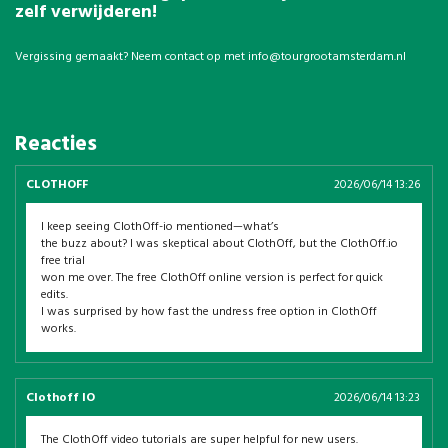
zelf verwijderen!
Vergissing gemaakt? Neem contact op met
info@tourgrootamsterdam.nl
Reacties
CLOTHOFF
2026/06/14 13:26
I keep seeing ClothOff-io mentioned—what’s
the buzz about? I was skeptical about ClothOff, but the ClothOff.io
free trial
won me over. The free ClothOff online version is perfect for quick
edits.
I was surprised by how fast the undress free option in ClothOff
works.
Clothoff IO
2026/06/14 13:23
The ClothOff video tutorials are super helpful for new users.