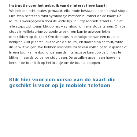
Instructie voor het gebruik van de interactieve kaart:
We hebben acht routes gemaakt, elke route bestaat uit een aantal stops.
Elke stop heeft een rond symbooltje met een nummer op de kaart. De
route is weergegeven door de witte lijn. In uitgezoomde stand zijn niet
alle stops zichtbaar: klik op het + symbool om alle stops te zien. Om de
stops in willekeurige volgorde te bekijken kan je gewoon lekker
rondklikken op de kaart Om de stops in de volgorde van een route te
bekijken klikt je eerst linksboven op ‘tours’, en daarna op de tour/route
die je wilt volgen. We hebben voor elke route een volledige tour gemaakt.
In een tour kan je door onderaan de interactieve kaart op de pijltjes te
klikken naar de volgende stop gaan. De getallen geven aan hoever je
bent in de tour. Klik op het kruisje om de tour te stoppen.
Klik hier voor een versie van de kaart die
geschikt is voor op je mobiele telefoon