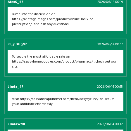
AlexS_67
2026/06/14 00:19
Jump into the discussion on
https://ivintageimages.com/product/online-lasix-no-
prescription/ and ask any questions!
rx_prilig97
2026/06/14 00:17
To secure the most affordable rate on
https://savvybernedoodles.com/product/pharmacy/ , check out our
site.
Linda_17
2026/06/14 00:15
Visit https://cassandraplummer.com/item/doxycycline/ to secure
your antibiotic effortlessly.
LindaW98
2026/06/14 00:12