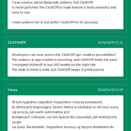
I was curious about deepnude undress, but ClothOff
is more polished. The ClothOff.io nude feature is both powerful and
easy to use.
I tried undress her io but prefer ClothOff for its accuracy.
CLOTHOFF
2026/06/14 13:22
Developers can now access the ClothOff api—endless possibilities!
The undress ai app market is booming, and ClothOff leads the pack.
I mistyped clotheoff io but still landed on the right site.
The nude io trend is wild, but ClothOff keeps it professional.
Carey
2026/06/14 13:09
W tym tygodniu zagrałem VegasHero i muszę powiedzieć,
że oferta jest imponująca. Serwis łatwa w obsłudze co od razu rzuca
się w oczy, jak wiele automatów jest
dostępnych. Ciekawe, czy inni gracze też zauważyli, jak realistyczne
są gry
na żywo. Na dodatek, VegasHero bonusy są fajnym dodatkiem do