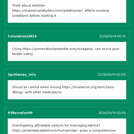
Think about whether
https://roamersandlurkers.com/prednisone/ affects existing
conditions before starting it
Columbiain3450
2026/06/14 00:10
Using https://primerafootandankle.com/nizagara/ can assist your
health safely.
3gchimney_info
2026/06/14 00:08
Xmust be careful when mixing https://mainemrc.org/item/lasix-
40mg/ with other medications
408areaFan90
2026/06/14 00:06
Investigating affordable options for managing edema?
https://endmedicaldebt.com/furosemide/ gives a comprehensive