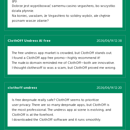
gry.
Dobrze jest wypróbować samemu casino vegashero, bo wszystko
działa płynnie.
Na koniec, uważam, że VegasHero to solidny wybór, ale chętnie
poznam wasze zdanie?
ClothOff Undress AI free
2026/06/14 12:38
The free undress app market is crowded, but ClothOff stands out.
I found a ClothOff app free promo—highly recommend it!
The nude.io domain reminded me of ClothOff—both are innovative.
I thought clothesoff io was a scam, but ClothOff proved me wrong.
clothoff undress
2026/06/14 12:20
Is free deepnude really safe? ClothOff seems to prioritize
user privacy. There are so many deepnude apps, but ClothOff is
the most professional. The undress app ai scene is evolving, and
ClothOff is at the forefront.
I downloaded the ClothOff software and it runs smoothly.