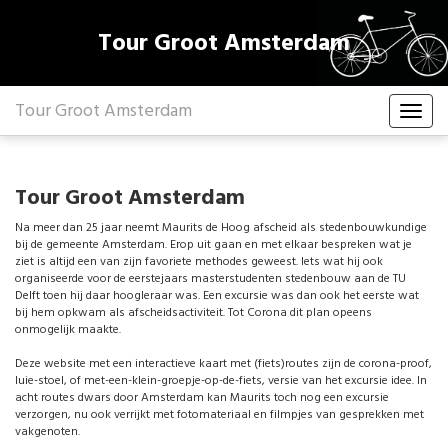
Tour Groot Amsterdam
Tour Groot Amsterdam
Tour Groot Amsterdam
Na meer dan 25 jaar neemt Maurits de Hoog afscheid als stedenbouwkundige
bij de gemeente Amsterdam. Erop uit gaan en met elkaar bespreken wat je
ziet is altijd een van zijn favoriete methodes geweest. Iets wat hij ook
organiseerde voor de eerstejaars masterstudenten stedenbouw aan de TU
Delft toen hij daar hoogleraar was. Een excursie was dan ook het eerste wat
bij hem opkwam als afscheidsactiviteit. Tot Corona dit plan opeens
onmogelijk maakte.
Deze website met een interactieve kaart met (fiets)routes zijn de corona-proof,
luie-stoel, of met-een-klein-groepje-op-de-fiets, versie van het excursie idee. In
acht routes dwars door Amsterdam kan Maurits toch nog een excursie
verzorgen, nu ook verrijkt met fotomateriaal en filmpjes van gesprekken met
vakgenoten.