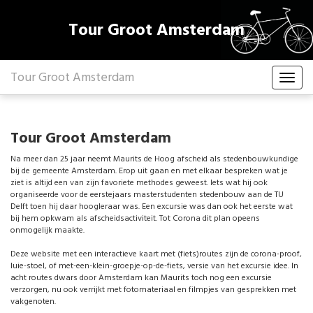
Tour Groot Amsterdam
Tour Groot Amsterdam
Tour Groot Amsterdam
Na meer dan 25 jaar neemt Maurits de Hoog afscheid als stedenbouwkundige
bij de gemeente Amsterdam. Erop uit gaan en met elkaar bespreken wat je
ziet is altijd een van zijn favoriete methodes geweest. Iets wat hij ook
organiseerde voor de eerstejaars masterstudenten stedenbouw aan de TU
Delft toen hij daar hoogleraar was. Een excursie was dan ook het eerste wat
bij hem opkwam als afscheidsactiviteit. Tot Corona dit plan opeens
onmogelijk maakte.
Deze website met een interactieve kaart met (fiets)routes zijn de corona-proof,
luie-stoel, of met-een-klein-groepje-op-de-fiets, versie van het excursie idee. In
acht routes dwars door Amsterdam kan Maurits toch nog een excursie
verzorgen, nu ook verrijkt met fotomateriaal en filmpjes van gesprekken met
vakgenoten.