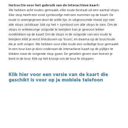
Instructie voor het gebruik van de interactieve kaart:
We hebben acht routes gemaakt, elke route bestaat uit een aantal stops.
Elke stop heeft een rond symbooltje met een nummer op de kaart. De
route is weergegeven door de witte lijn. In uitgezoomde stand zijn niet
alle stops zichtbaar: klik op het + symbool om alle stops te zien. Om de
stops in willekeurige volgorde te bekijken kan je gewoon lekker
rondklikken op de kaart Om de stops in de volgorde van een route te
bekijken klikt je eerst linksboven op ‘tours’, en daarna op de tour/route
die je wilt volgen. We hebben voor elke route een volledige tour gemaakt.
In een tour kan je door onderaan de interactieve kaart op de pijltjes te
klikken naar de volgende stop gaan. De getallen geven aan hoever je
bent in de tour. Klik op het kruisje om de tour te stoppen.
Klik hier voor een versie van de kaart die
geschikt is voor op je mobiele telefoon