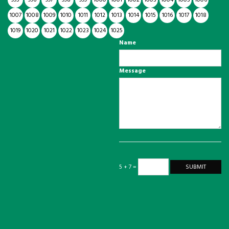
1007
1008
1009
1010
1011
1012
1013
1014
1015
1016
1017
1018
1019
1020
1021
1022
1023
1024
1025
Name
Message
5 + 7 =
SUBMIT