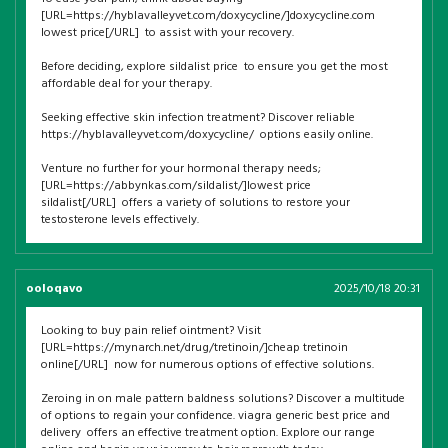
[URL=https://hyblavalleyvet.com/doxycycline/]doxycycline.com
lowest price[/URL] to assist with your recovery.
Before deciding, explore sildalist price to ensure you get the most
affordable deal for your therapy.
Seeking effective skin infection treatment? Discover reliable
https://hyblavalleyvet.com/doxycycline/ options easily online.
Venture no further for your hormonal therapy needs;
[URL=https://abbynkas.com/sildalist/]lowest price
sildalist[/URL] offers a variety of solutions to restore your
testosterone levels effectively.
ooloqavo
2025/10/18 20:31
Looking to buy pain relief ointment? Visit
[URL=https://mynarch.net/drug/tretinoin/]cheap tretinoin
online[/URL] now for numerous options of effective solutions.
Zeroing in on male pattern baldness solutions? Discover a multitude
of options to regain your confidence. viagra generic best price and
delivery offers an effective treatment option. Explore our range