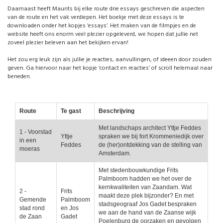
Daarnaast heeft Maurits bij elke route drie essays geschreven die aspecten
van de route en het vak verdiepen. Het boekje met deze essays is te
downloaden onder het kopjes ‘essays’. Het maken van de filmpjes en de
website heeft ons enorm veel plezier opgeleverd, we hopen dat jullie net
zoveel plezier beleven aan het bekijken ervan!
Het zou erg leuk zijn als jullie je reacties, aanvullingen, of ideeen door zouden
geven. Ga hiervoor naar het kopje ‘contact en reacties’ of scroll helemaal naar
beneden.
Route
Te gast
Beschrijving
Met landschaps architect Yttje Feddes
1 - Voorstad
Yttje
spraken we bij fort Krommeniedijk over
in een
Feddes
de (her)ontdekking van de stelling van
moeras
Amsterdam.
Met stedenbouwkundige Frits
Palmboom hadden we het over de
kernkwaliteiten van Zaandam. Wat
2 -
Frits
maakt deze plek bijzonder? En met
Gemende
Palmboom
stadsgeograaf Jos Gadet bespraken
stad rond
en Jos
we aan de hand van de Zaanse wijk
de Zaan
Gadet
Poelenburg de oorzaken en gevolgen