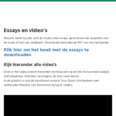
Essays en video's
Maurits heeft bij alle acht de routes drie essays geschreven die aspecten van
de route of het vak verdiepen. Download hieronder de PDF van het het boekje:
Klik hier om het boek met de essays te
downloaden
Kijk hieronder alle video's
Druk in het videoscherm hieronder rechtsboven op de drie horizontale balkjes
met playknop. Selecteer vervolgens de tour naar keuze.
In de playlist is ook de livestream waarin Tour Groot Amsterdam aan
wethouder Marieke van Doorninck terug te vinden.