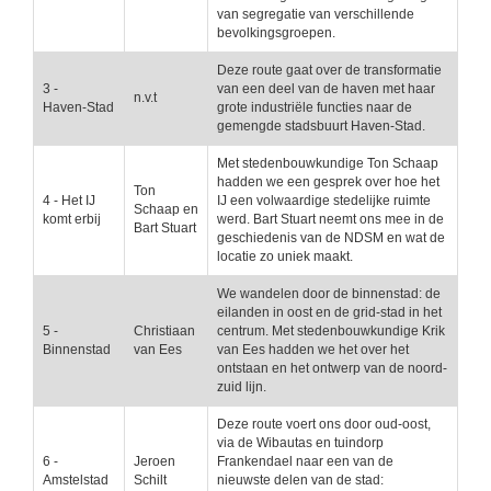
van segregatie van verschillende
bevolkingsgroepen.
Deze route gaat over de transformatie
3 -
van een deel van de haven met haar
n.v.t
Haven-Stad
grote industriële functies naar de
gemengde stadsbuurt Haven-Stad.
Met stedenbouwkundige Ton Schaap
hadden we een gesprek over hoe het
Ton
4 - Het IJ
IJ een volwaardige stedelijke ruimte
Schaap en
komt erbij
werd. Bart Stuart neemt ons mee in de
Bart Stuart
geschiedenis van de NDSM en wat de
locatie zo uniek maakt.
We wandelen door de binnenstad: de
eilanden in oost en de grid-stad in het
5 -
Christiaan
centrum. Met stedenbouwkundige Krik
Binnenstad
van Ees
van Ees hadden we het over het
ontstaan en het ontwerp van de noord-
zuid lijn.
Deze route voert ons door oud-oost,
via de Wibautas en tuindorp
6 -
Jeroen
Frankendael naar een van de
Amstelstad
Schilt
nieuwste delen van de stad: