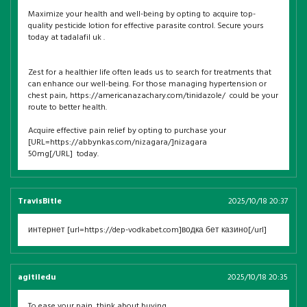
Maximize your health and well-being by opting to acquire top-
quality pesticide lotion for effective parasite control. Secure yours
today at tadalafil uk .
Zest for a healthier life often leads us to search for treatments that
can enhance our well-being. For those managing hypertension or
chest pain, https://americanazachary.com/tinidazole/ could be your
route to better health.
Acquire effective pain relief by opting to purchase your
[URL=https://abbynkas.com/nizagara/]nizagara
50mg[/URL] today.
TravisBitle
2025/10/18 20:37
интернет [url=https://dep-vodkabet.com]водка бет казино[/url]
agitiledu
2025/10/18 20:35
To ease your pain, think about buying