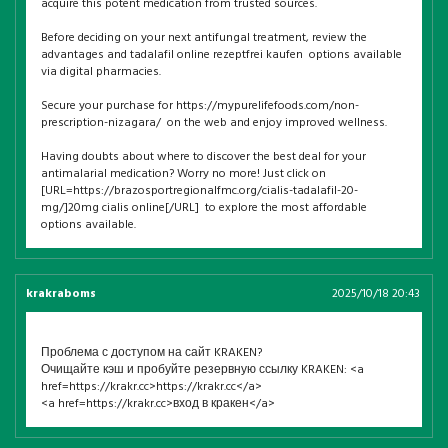
acquire this potent medication from trusted sources.
Before deciding on your next antifungal treatment, review the
advantages and tadalafil online rezeptfrei kaufen options available
via digital pharmacies.
Secure your purchase for https://mypurelifefoods.com/non-
prescription-nizagara/ on the web and enjoy improved wellness.
Having doubts about where to discover the best deal for your
antimalarial medication? Worry no more! Just click on
[URL=https://brazosportregionalfmc.org/cialis-tadalafil-20-
mg/]20mg cialis online[/URL] to explore the most affordable
options available.
krakraboms
2025/10/18 20:43
Проблема с доступом на сайт KRAKEN?
Очищайте кэш и пробуйте резервную ссылку KRAKEN: <a
href=https://krakr.cc>https://krakr.cc</a>
<a href=https://krakr.cc>вход в кракен</a>