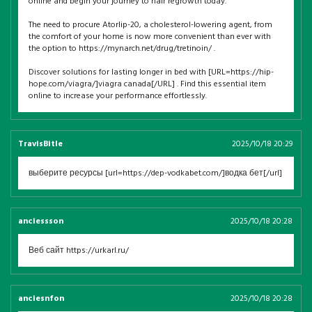
online and begin your journey to hair regrowth today.
The need to procure Atorlip-20, a cholesterol-lowering agent, from
the comfort of your home is now more convenient than ever with
the option to https://mynarch.net/drug/tretinoin/ .
Discover solutions for lasting longer in bed with [URL=https://hip-
hope.com/viagra/]viagra canada[/URL] . Find this essential item
online to increase your performance effortlessly.
TravisBitle
2025/10/18 20:29
выберите ресурсы [url=https://dep-vodkabet.com/]водка бет[/url]
anciessson
2025/10/18 20:28
Веб сайт https://urkarl.ru/
anciesnfon
2025/10/18 20:28