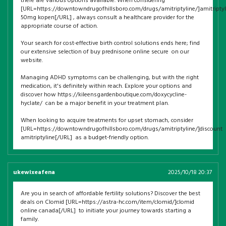
there are various options available. When considering
[URL=https://downtowndrugofhillsboro.com/drugs/amitriptyline/]amitriptyl
50mg kopen[/URL] , always consult a healthcare provider for the
appropriate course of action.
Your search for cost-effective birth control solutions ends here; find
our extensive selection of buy prednisone online secure on our
website.
Managing ADHD symptoms can be challenging, but with the right
medication, it's definitely within reach. Explore your options and
discover how https://kileensgardenboutique.com/doxycycline-
hyclate/ can be a major benefit in your treatment plan.
When looking to acquire treatments for upset stomach, consider
[URL=https://downtowndrugofhillsboro.com/drugs/amitriptyline/]discount
amitriptyline[/URL] as a budget-friendly option.
ukewixeafena
2025/10/18 20:37
Are you in search of affordable fertility solutions? Discover the best
deals on Clomid [URL=https://astra-hc.com/item/clomid/]clomid
online canada[/URL] to initiate your journey towards starting a
family.