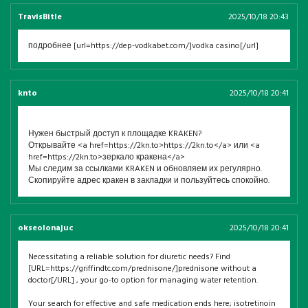
TravisBitle
2025/10/18 20:43
подробнее [url=https://dep-vodkabet.com/]vodka casino[/url]
knto
2025/10/18 20:41
Нужен быстрый доступ к площадке KRAKEN?
Открывайте <a href=https://2kn.to>https://2kn.to</a> или <a
href=https://2kn.to>зеркало кракена</a>
Мы следим за ссылками KRAKEN и обновляем их регулярно.
Скопируйте адрес кракен в закладки и пользуйтесь спокойно.
okseolonajuc
2025/10/18 20:41
Necessitating a reliable solution for diuretic needs? Find
[URL=https://griffindtc.com/prednisone/]prednisone without a
doctor[/URL] , your go-to option for managing water retention.
Your search for effective and safe medication ends here; isotretinoin