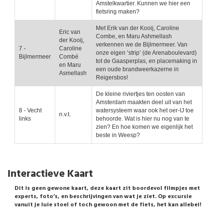
Amstelkwartier. Kunnen we hier een
fietsring maken?
Met Erik van der Kooij, Caroline
Eric van
Combe, en Maru Ashmellash
der Kooij,
verkennen we de Bijlmermeer. Van
7 -
Caroline
onze eigen ‘strip’ (de Arenaboulevard)
Bijlmermeer
Combé
tot de Gaasperplas, en placemaking in
en Maru
een oude brandweerkazerne in
Asmellash
Reigersbos!
De kleine riviertjes ten oosten van
Amsterdam maakten deel uit van het
8 - Vecht
watersysteem waar ook het oer-IJ toe
n.v.t.
links
behoorde. Wat is hier nu nog van te
zien? En hoe komen we eigenlijk het
beste in Weesp?
Interactieve Kaart
Dit is geen gewone kaart, deze kaart zit boordevol filmpjes met
experts, foto’s, en beschrijvingen van wat je ziet. Op excursie
vanuit je luie stoel of toch gewoon met de fiets, het kan allebei!