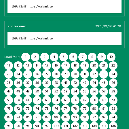
Веб сайт https://urkarl.ru/
anciesxvon
2025/10/18 20:28
Веб сайт https://urkarl.ru/
Load More
1
2
3
4
5
6
7
8
9
10
11
12
13
14
15
16
17
18
19
20
21
22
23
24
25
26
27
28
29
30
31
32
33
34
35
36
37
38
39
40
41
42
43
44
45
46
47
48
49
50
51
52
53
54
55
56
57
58
59
60
61
62
63
64
65
66
67
68
69
70
71
72
73
74
75
76
77
78
79
80
81
82
83
84
85
86
87
88
89
90
91
92
93
94
95
96
97
98
99
100
101
102
103
104
105
106