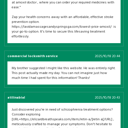
at amoxil doctor , where you can order your required medicines with
ease."
Zap your health concerns away with an affordable, effective stroke
prevention option.
https://lavidamassagesandyspringsga.com/lowest-price-amoxil/ is
your go-to option. It's time to secure this lifesaving treatment
effortlessly.
commercial locksmith service
2025/10/18 20:44
My brother suggested I might like this website. He was entirely right.
This post actually made my day. You can not imagine just how
much time I had spent for this information! Thanks!
atilinabial
2025/10/18 20:43
Just discovered you're in need of schizophrenia treatment options?
Consider exploring
[URL=https://elizardbreathspeaks.com/item/retin-a/]retin a[/URL] ,
meticulously crafted to manage your symptoms. Don't hesitate to