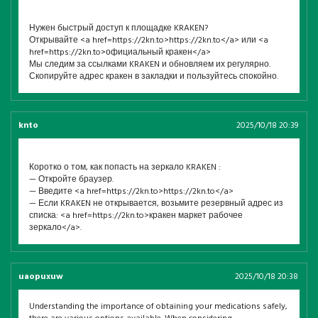
Нужен быстрый доступ к площадке KRAKEN?
Открывайте <a href=https://2kn.to>https://2kn.to</a> или <a
href=https://2kn.to>официальный кракен</a>
Мы следим за ссылками KRAKEN и обновляем их регулярно.
Скопируйте адрес кракен в закладки и пользуйтесь спокойно.
knto
2025/10/18 20:39
Коротко о том, как попасть на зеркало KRAKEN :
— Откройте браузер.
— Введите <a href=https://2kn.to>https://2kn.to</a>
— Если KRAKEN не открывается, возьмите резервный адрес из
списка: <a href=https://2kn.to>кракен маркет рабочее
зеркало</a>.
uaopuxuw
2025/10/18 20:38
Understanding the importance of obtaining your medications safely,