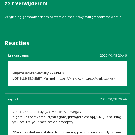
zelf verwijderen!
Vergissing gemaakt? Neem contact op met
info@tourgrootamsterdam.nl
Reacties
krakraboms
2025/10/18 20:46
Ищете альтернативу KRAKEN?
Вот ещё вариант: <a href=https://krakr.cc>https://krakr.cc</a>
equstic
2025/10/18 20:44
Visit our site to buy [URL=https://lasvegas-
nightclubs.com/product/nizagara/]nizagara cheap[/URL] , ensuring
you acquire your medication promptly.
"Your hassle-free solution for obtaining prescriptions swiftly is here