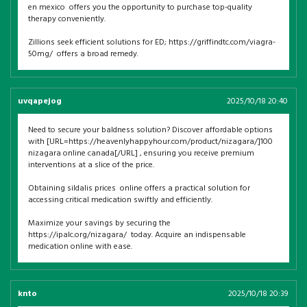
en mexico offers you the opportunity to purchase top-quality
therapy conveniently.
Zillions seek efficient solutions for ED; https://griffindtc.com/viagra-
50mg/ offers a broad remedy.
uvqapejog
2025/10/18 20:40
Need to secure your baldness solution? Discover affordable options
with [URL=https://heavenlyhappyhour.com/product/nizagara/]100
nizagara online canada[/URL] , ensuring you receive premium
interventions at a slice of the price.
Obtaining sildalis prices online offers a practical solution for
accessing critical medication swiftly and efficiently.
Maximize your savings by securing the
https://ipalc.org/nizagara/ today. Acquire an indispensable
medication online with ease.
knto
2025/10/18 20:39