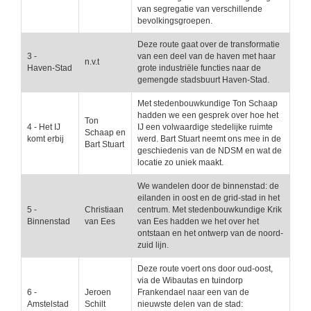
van segregatie van verschillende
bevolkingsgroepen.
Deze route gaat over de transformatie
3 -
van een deel van de haven met haar
n.v.t
Haven-Stad
grote industriële functies naar de
gemengde stadsbuurt Haven-Stad.
Met stedenbouwkundige Ton Schaap
hadden we een gesprek over hoe het
Ton
4 - Het IJ
IJ een volwaardige stedelijke ruimte
Schaap en
komt erbij
werd. Bart Stuart neemt ons mee in de
Bart Stuart
geschiedenis van de NDSM en wat de
locatie zo uniek maakt.
We wandelen door de binnenstad: de
eilanden in oost en de grid-stad in het
5 -
Christiaan
centrum. Met stedenbouwkundige Krik
Binnenstad
van Ees
van Ees hadden we het over het
ontstaan en het ontwerp van de noord-
zuid lijn.
Deze route voert ons door oud-oost,
via de Wibautas en tuindorp
6 -
Jeroen
Frankendael naar een van de
Amstelstad
Schilt
nieuwste delen van de stad: