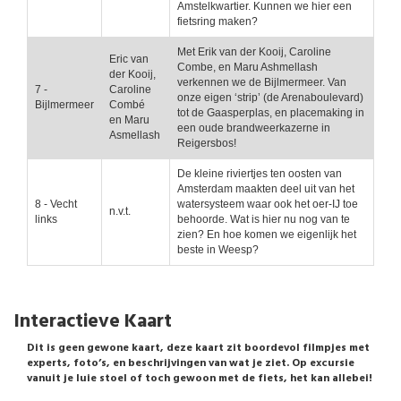
Amstelkwartier. Kunnen we hier een
fietsring maken?
Met Erik van der Kooij, Caroline
Eric van
Combe, en Maru Ashmellash
der Kooij,
verkennen we de Bijlmermeer. Van
7 -
Caroline
onze eigen ‘strip’ (de Arenaboulevard)
Bijlmermeer
Combé
tot de Gaasperplas, en placemaking in
en Maru
een oude brandweerkazerne in
Asmellash
Reigersbos!
De kleine riviertjes ten oosten van
Amsterdam maakten deel uit van het
8 - Vecht
watersysteem waar ook het oer-IJ toe
n.v.t.
links
behoorde. Wat is hier nu nog van te
zien? En hoe komen we eigenlijk het
beste in Weesp?
Interactieve Kaart
Dit is geen gewone kaart, deze kaart zit boordevol filmpjes met
experts, foto’s, en beschrijvingen van wat je ziet. Op excursie
vanuit je luie stoel of toch gewoon met de fiets, het kan allebei!