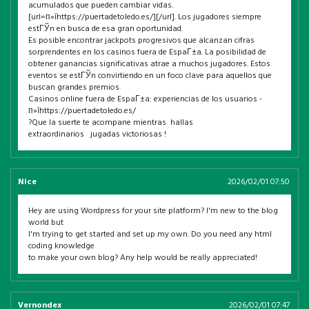
acumulados que pueden cambiar vidas.
[url=п»їhttps://puertadetoledo.es/][/url]. Los jugadores siempre
estГЎn en busca de esa gran oportunidad.
Es posible encontrar jackpots progresivos que alcanzan cifras
sorprendentes en los casinos fuera de EspaГ±a. La posibilidad de
obtener ganancias significativas atrae a muchos jugadores. Estos
eventos se estГЎn convirtiendo en un foco clave para aquellos que
buscan grandes premios.
Casinos online fuera de EspaГ±a: experiencias de los usuarios -
п»їhttps://puertadetoledo.es/
?Que la suerte te acompane mientras hallas
extraordinarios jugadas victoriosas !
Nice
2026/02/01 07:50
Hey are using Wordpress for your site platform? I'm new to the blog
world but
I'm trying to get started and set up my own. Do you need any html
coding knowledge
to make your own blog? Any help would be really appreciated!
Vernondex
2026/02/01 07:47