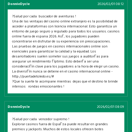
DonnieDycle
2026/02/01 08:12
?Salud por cada buscador de aventuras !
Una de las ventajas del casino online extranjero es la posibilidad de
acceder a plataformas con licencia internacional. Esto garantiza un
entorno de juego seguro y regulado para todos los usuarios. casinos
online fuera de espana 2026. AsГ­, los jugadores pueden
concentrarse en disfrutar de su experiencia sin preocupaciones.
Las pruebas de juegos en casinos internacionales online son
esenciales para garantizar la calidad y la equidad. Los
desarrolladores suelen someter sus juegos a auditorГ­as para
asegurar un rendimiento Гіptimo. Esto deberГ­a ser una
consideraciГіn clave para los jugadores a la hora de elegir un casino.
La diversiГіn nunca se detiene en el casino internacional online -
http://puertadetoledo.es/#
?Que la suerte te acompane mientras dejas que el destino te brinde
intensos rondas emocionantes !
DonnieDycle
2026/02/01 08:09
?Salud por cada vencedor supremo !
Explorar casinos fuera de EspaГ±a puede resultar en grandes
premios y jackpots. Muchos de estos locales ofrecen botes