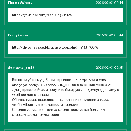
ThomasWhory
2026/02/01 08:44
https://youslade.com/read-blog/341797
TracySmemo
2026/02/01 08:44
http://khvoynaya.getbb.ru/viewtopic.php?f=31&t=10046
dostavka_smEt
2026/02/01 08:35
Воспользуйтесь удобным сервисом [url=https://dostavka-
alcogolya-nochyu-clubnew555.ru]доставка алкоголя москва 24
7[/url] прямо сейчас и получите быструю и надежную доставку в
удобное для вас время!
Обычно курьер проверяет паспорт при получении заказа,
чтобы убедиться в законности продажи.
Сегодня услуга доставки алкоголя пользуется большим
спросом среди покупателей.