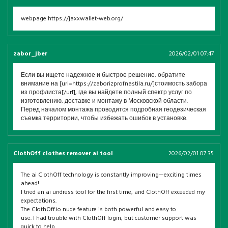
webpage https://jaxxwallet-web.org/
zabor_jber
2026/02/01 07:47
Если вы ищете надежное и быстрое решение, обратите
внимание на [url=https://zaborizprofnastila.ru/]стоимость забора
из профлиста[/url], где вы найдете полный спектр услуг по
изготовлению, доставке и монтажу в Московской области.
Перед началом монтажа проводится подробная геодезическая
съемка территории, чтобы избежать ошибок в установке.
ClothOff clothes remover ai tool
2026/02/01 07:35
The ai ClothOff technology is constantly improving—exciting times
ahead!
I tried an ai undress tool for the first time, and ClothOff exceeded my
expectations.
The ClothOff.io nude feature is both powerful and easy to
use. I had trouble with ClothOff login, but customer support was
quick to help.