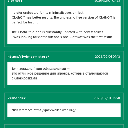
clothoff
2026/02/01 07:23
I prefer undress.io for its minimalist design, but
ClothOff has better results. The undress io free version of ClothOff is
perfect for testing.
The ClothOff io app is constantly updated with new features.
I was looking for clothesoff tools and ClothOff was the first result.
https://1win-zem.store/
2026/02/01 07:12
1win зеркало, 1 вин официальный —
это отличное решение для игроков, которые сталкиваются
с блокировками.
Vernondex
2026/02/01 06:58
click reference https://jaxxwallet-web.org/