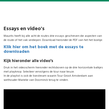
Essays en video's
Maurits heeft bij alle acht de routes drie essays geschreven die aspecten van
de route of het vak verdiepen. Download hieronder de PDF van het het boekje:
Klik hier om het boek met de essays te
downloaden
Kijk hieronder alle video's
Druk in het videoscherm hieronder rechtsboven op de drie horizontale balkjes
met playknop. Selecteer vervolgens de tour naar keuze.
In de playlist is ook de livestream waarin Tour Groot Amsterdam aan
wethouder Marieke van Doorninck terug te vinden.