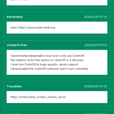
Vernondex
2026/02/01 07:33
news https://jaxxwallet-web.org
clothoff free
2026/02/01 07:31
I bookmarked deepnude.io but now I only use ClothOff.
The undress ai for free option in ClothOff is a lifesaver.
I reset my ClothOff io login quickly—great support.
I downloaded the ClothOff software and it runs smoothly.
Tracyliale
2026/02/01 07:25
https://t.me/s/top_onlajn_kazino_rossii