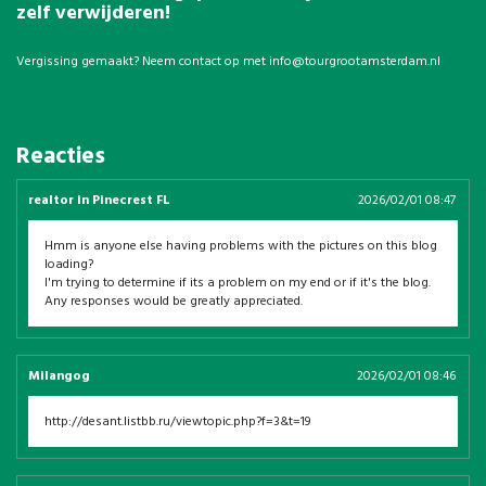
zelf verwijderen!
Vergissing gemaakt? Neem contact op met
info@tourgrootamsterdam.nl
Reacties
realtor in Pinecrest FL
2026/02/01 08:47
Hmm is anyone else having problems with the pictures on this blog
loading?
I'm trying to determine if its a problem on my end or if it's the blog.
Any responses would be greatly appreciated.
Milangog
2026/02/01 08:46
http://desant.listbb.ru/viewtopic.php?f=3&t=19