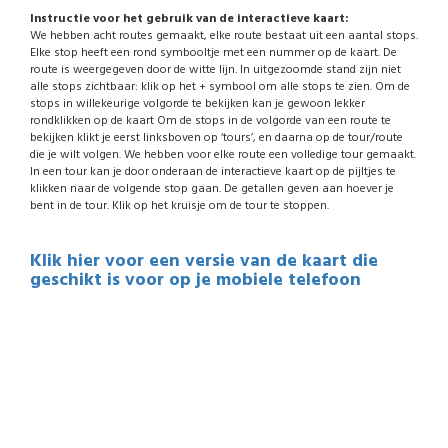
Instructie voor het gebruik van de interactieve kaart:
We hebben acht routes gemaakt, elke route bestaat uit een aantal stops.
Elke stop heeft een rond symbooltje met een nummer op de kaart. De
route is weergegeven door de witte lijn. In uitgezoomde stand zijn niet
alle stops zichtbaar: klik op het + symbool om alle stops te zien. Om de
stops in willekeurige volgorde te bekijken kan je gewoon lekker
rondklikken op de kaart Om de stops in de volgorde van een route te
bekijken klikt je eerst linksboven op ‘tours’, en daarna op de tour/route
die je wilt volgen. We hebben voor elke route een volledige tour gemaakt.
In een tour kan je door onderaan de interactieve kaart op de pijltjes te
klikken naar de volgende stop gaan. De getallen geven aan hoever je
bent in de tour. Klik op het kruisje om de tour te stoppen.
Klik hier voor een versie van de kaart die
geschikt is voor op je mobiele telefoon