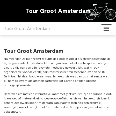
Tour Groot Amsterdam
Tour Groot Amsterdam
Tour Groot Amsterdam
Na meer dan 25 jaar neemt Maurits de Hoog afscheid als stedenbouwkundige
bij de gemeente Amsterdam. Erop uit gaan en met elkaar bespreken wat je
ziet is altijd een van zijn favoriete methodes geweest. Iets wat hij ook
organiseerde voor de eerstejaars masterstudenten stedenbouw aan de TU
Delft toen hij daar hoogleraar was. Een excursie was dan ook het eerste wat
bij hem opkwam als afscheidsactiviteit. Tot Corona dit plan opeens
onmogelijk maakte.
Deze website met een interactieve kaart met (fiets)routes zijn de corona-proof,
luie-stoel, of met-een-klein-groepje-op-de-fiets, versie van het excursie idee. In
acht routes dwars door Amsterdam kan Maurits toch nog een excursie
verzorgen, nu ook verrijkt met fotomateriaal en filmpjes van gesprekken met
vakgenoten.