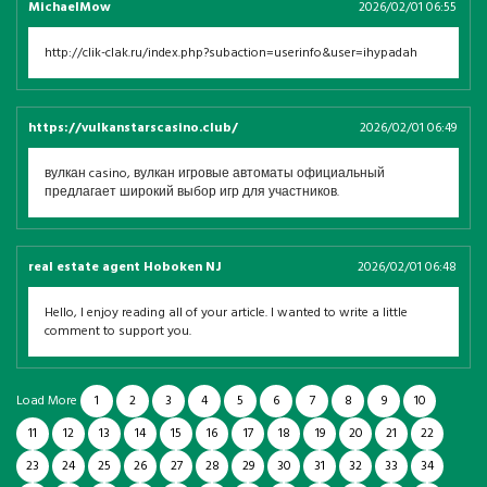
MichaelMow
2026/02/01 06:55
http://clik-clak.ru/index.php?subaction=userinfo&user=ihypadah
https://vulkanstarscasino.club/
2026/02/01 06:49
вулкан casino, вулкан игровые автоматы официальный
предлагает широкий выбор игр для участников.
real estate agent Hoboken NJ
2026/02/01 06:48
Hello, I enjoy reading all of your article. I wanted to write a little
comment to support you.
Load More
1
2
3
4
5
6
7
8
9
10
11
12
13
14
15
16
17
18
19
20
21
22
23
24
25
26
27
28
29
30
31
32
33
34