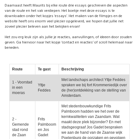
Daarnaast heeft Maurits bij elke route drie essays geschreven die aspecten
van de route en het vak verdiepen. Het boekje met deze essays is te
downloaden onder het kopjes ‘essays’. Het maken van de filmpjes en de
website heeft ons enorm veel plezier opgeleverd, we hopen dat jullie net
zoveel plezier beleven aan het bekijken ervan!
Het zou erg leuk zijn als jullie je reacties, aanvullingen, of ideeen door zouden
geven. Ga hiervoor naar het kopje ‘contact en reacties’ of scroll helemaal naar
beneden.
Route
Te gast
Beschrijving
Met landschaps architect Yttje Feddes
1 - Voorstad
Yttje
spraken we bij fort Krommeniedijk over
in een
Feddes
de (her)ontdekking van de stelling van
moeras
Amsterdam.
Met stedenbouwkundige Frits
Palmboom hadden we het over de
kernkwaliteiten van Zaandam. Wat
2 -
Frits
maakt deze plek bijzonder? En met
Gemende
Palmboom
stadsgeograaf Jos Gadet bespraken
stad rond
en Jos
we aan de hand van de Zaanse wijk
de Zaan
Gadet
Poelenburg de oorzaken en gevolgen