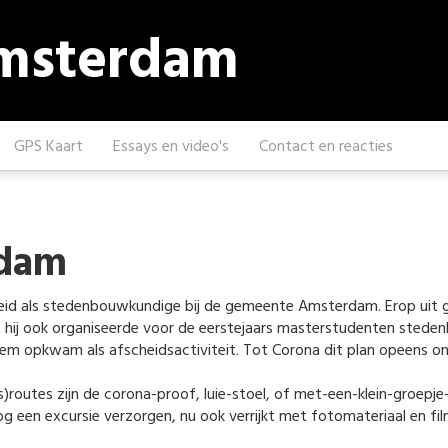
Amsterdam
GPS Kaart
Essays en video's
Contact en reacties
rdam
d als stedenbouwkundige bij de gemeente Amsterdam. Erop uit gaan
 hij ook organiseerde voor de eerstejaars masterstudenten steden
hem opkwam als afscheidsactiviteit. Tot Corona dit plan opeens o
routes zijn de corona-proof, luie-stoel, of met-een-klein-groepje-o
 een excursie verzorgen, nu ook verrijkt met fotomateriaal en fi