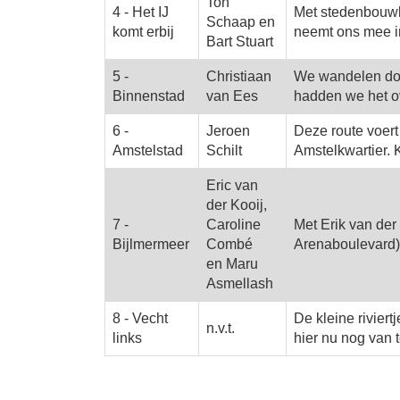
Ton
4 - Het IJ
Met stedenbouwk
Schaap en
komt erbij
neemt ons mee i
Bart Stuart
5 -
Christiaan
We wandelen door
Binnenstad
van Ees
hadden we het ov
6 -
Jeroen
Deze route voert
Amstelstad
Schilt
Amstelkwartier. 
Eric van
der Kooij,
7 -
Caroline
Met Erik van der
Bijlmermeer
Combé
Arenaboulevard)
en Maru
Asmellash
8 - Vecht
De kleine rivier
n.v.t.
links
hier nu nog van 