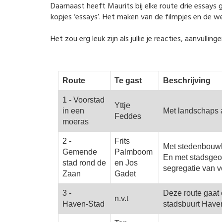
Daarnaast heeft Maurits bij elke route drie essay
kopjes ‘essays’. Het maken van de filmpjes en de we
Het zou erg leuk zijn als jullie je reacties, aanvull
Route
Te gast
Beschrijving
1 - Voorstad
Yttje
in een
Met landschaps a
Feddes
moeras
2 -
Frits
Met stedenbouwk
Gemende
Palmboom
En met stadsgeo
stad rond de
en Jos
segregatie van v
Zaan
Gadet
3 -
Deze route gaat 
n.v.t
Haven-Stad
stadsbuurt Have