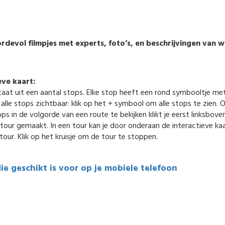
devol filmpjes met experts, foto’s, en beschrijvingen van wat 
eve kaart:
aat uit een aantal stops. Elke stop heeft een rond symbooltje m
 alle stops zichtbaar: klik op het + symbool om alle stops te zien. 
 in de volgorde van een route te bekijken klikt je eerst linksboven
our gemaakt. In een tour kan je door onderaan de interactieve kaar
tour. Klik op het kruisje om de tour te stoppen.
die geschikt is voor op je mobiele telefoon