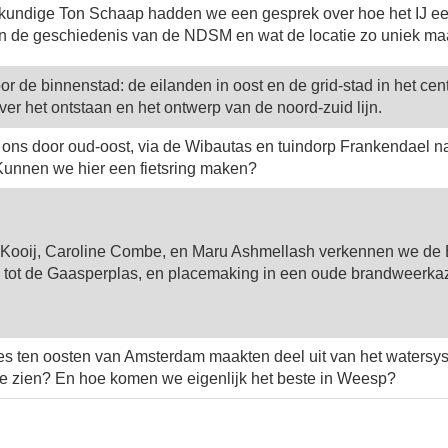
undige Ton Schaap hadden we een gesprek over hoe het IJ een v
n de geschiedenis van de NDSM en wat de locatie zo uniek ma
 de binnenstad: de eilanden in oost en de grid-stad in het c
er het ontstaan en het ontwerp van de noord-zuid lijn.
 ons door oud-oost, via de Wibautas en tuindorp Frankendael n
Kunnen we hier een fietsring maken?
 Kooij, Caroline Combe, en Maru Ashmellash verkennen we de Bi
 tot de Gaasperplas, en placemaking in een oude brandweerkaz
tjes ten oosten van Amsterdam maakten deel uit van het watersy
te zien? En hoe komen we eigenlijk het beste in Weesp?