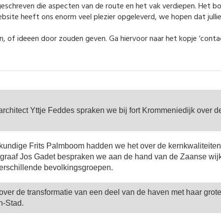
s geschreven die aspecten van de route en het vak verdiepen. Het 
bsite heeft ons enorm veel plezier opgeleverd, we hopen dat jullie 
ingen, of ideeen door zouden geven. Ga hiervoor naar het kopje ‘cont
rchitect Yttje Feddes spraken we bij fort Krommeniedijk over d
undige Frits Palmboom hadden we het over de kernkwaliteiten
graaf Jos Gadet bespraken we aan de hand van de Zaanse wij
erschillende bevolkingsgroepen.
over de transformatie van een deel van de haven met haar grote
n-Stad.