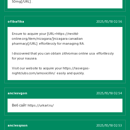
50mg[/URL] .
ofibafika
2025/10/18 02:56
Ensure to acquire your [URL=https://nesttd-
online.org/item/nizagara/]nizagara canadian
pharmacy[/URL] effortlessly for managing RA.
I discovered that you can obtain zithromax online usa effortlessly
for your nausea.
Visit our website to acquire your https://lasvegas-
nightclubs.com/amoxicillin/ easily and quickly.
anciesvgon
2025/10/18 02:54
Веб сайт https://urkarl.ru/
anciesqnon
2025/10/18 02:53