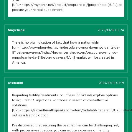
[URL=https://mynarch.net/product/propranolol/]propranolol[/URL] to
procure your herbal supplement.
Mayclupe
2025/10/18 03:24
There is no big indication of fact that how a nationwide
[url=http://brownberrytech.com/descubra-o-mundo-empolgante-da-
811bet-a-nova-era/]http://brownberrytech.com/descubra-o-mundo-
empolgante-da-811bet-a-nova-era/[/url] market will be created in
America.
otemumi
2025/10/18 03:19
Regarding fertility treatments, countless individuals explore options
to acquire hCG injections. For those in search of cost-effective
solutions,
[URL=https://elizardbreathspeaks.com/item/tadalafil/]tadalafil[/URL] stan
out as a leading option.
I've discovered that securing the best retin-a can be challenging. Yet,
with proper investigation, you can reduce expenses on fertility