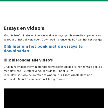
Essays en video's
Maurits heeft bij alle acht de routes drie essays geschreven die aspecten van
de route of het vak verdiepen. Download hieronder de PDF van het het boekje:
Klik hier om het boek met de essays te
downloaden
Kijk hieronder alle video's
Druk in het videoscherm hieronder rechtsboven op de drie horizontale balkjes
met playknop. Selecteer vervolgens de tour naar keuze.
In de playlist is ook de livestream waarin Tour Groot Amsterdam aan
wethouder Marieke van Doorninck terug te vinden.