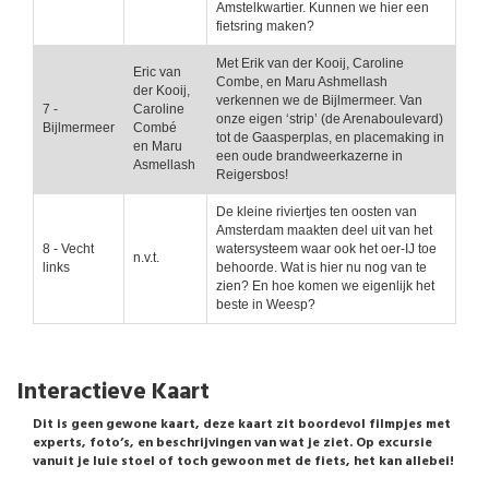
Amstelkwartier. Kunnen we hier een
fietsring maken?
Met Erik van der Kooij, Caroline
Eric van
Combe, en Maru Ashmellash
der Kooij,
verkennen we de Bijlmermeer. Van
7 -
Caroline
onze eigen ‘strip’ (de Arenaboulevard)
Bijlmermeer
Combé
tot de Gaasperplas, en placemaking in
en Maru
een oude brandweerkazerne in
Asmellash
Reigersbos!
De kleine riviertjes ten oosten van
Amsterdam maakten deel uit van het
8 - Vecht
watersysteem waar ook het oer-IJ toe
n.v.t.
links
behoorde. Wat is hier nu nog van te
zien? En hoe komen we eigenlijk het
beste in Weesp?
Interactieve Kaart
Dit is geen gewone kaart, deze kaart zit boordevol filmpjes met
experts, foto’s, en beschrijvingen van wat je ziet. Op excursie
vanuit je luie stoel of toch gewoon met de fiets, het kan allebei!