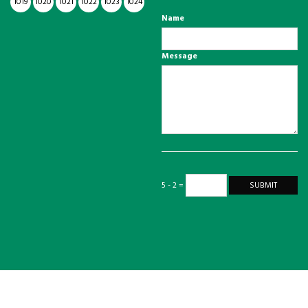
1019
1020
1021
1022
1023
1024
Name
Message
5 - 2 =
SUBMIT