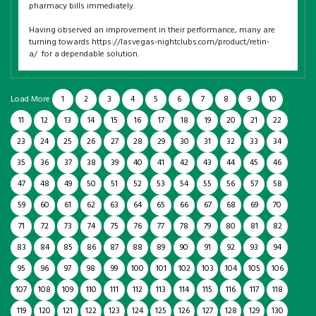
pharmacy bills immediately.
Having observed an improvement in their performance, many are
turning towards https://lasvegas-nightclubs.com/product/retin-
a/ for a dependable solution.
Load More
1
2
3
4
5
6
7
8
9
10
11
12
13
14
15
16
17
18
19
20
21
22
23
24
25
26
27
28
29
30
31
32
33
34
35
36
37
38
39
40
41
42
43
44
45
46
47
48
49
50
51
52
53
54
55
56
57
58
59
60
61
62
63
64
65
66
67
68
69
70
71
72
73
74
75
76
77
78
79
80
81
82
83
84
85
86
87
88
89
90
91
92
93
94
95
96
97
98
99
100
101
102
103
104
105
106
107
108
109
110
111
112
113
114
115
116
117
118
119
120
121
122
123
124
125
126
127
128
129
130