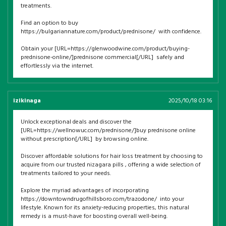
treatments.
Find an option to buy
https://bulgariannature.com/product/prednisone/ with confidence.
Obtain your [URL=https://glenwoodwine.com/product/buying-
prednisone-online/]prednisone commercial[/URL] safely and
effortlessly via the internet.
izikinaga
2025/10/18 03:16
Unlock exceptional deals and discover the
[URL=https://wellnowuc.com/prednisone/]buy prednisone online
without prescription[/URL] by browsing online.
Discover affordable solutions for hair loss treatment by choosing to
acquire from our trusted nizagara pills , offering a wide selection of
treatments tailored to your needs.
Explore the myriad advantages of incorporating
https://downtowndrugofhillsboro.com/trazodone/ into your
lifestyle. Known for its anxiety-reducing properties, this natural
remedy is a must-have for boosting overall well-being.