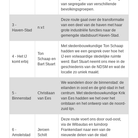
van segregatie van verschillende
bevolkingsgroepen.
Deze route gaat over de transformatie
3 -
van een deel van de haven met haar
n.v.t
Haven-Stad
grote industriële functies naar de
gemengde stadsbuurt Haven-Stad.
Met stedenbouwkundige Ton Schaap
hadden we een gesprek over hoe het
Ton
4 - Het IJ
IJ een volwaardige stedelijke ruimte
Schaap en
komt erbij
werd. Bart Stuart neemt ons mee in de
Bart Stuart
geschiedenis van de NDSM en wat de
locatie zo uniek maakt.
We wandelen door de binnenstad: de
eilanden in oost en de grid-stad in het
5 -
Christiaan
centrum. Met stedenbouwkundige Krik
Binnenstad
van Ees
van Ees hadden we het over het
ontstaan en het ontwerp van de noord-
zuid lijn.
Deze route voert ons door oud-oost,
via de Wibautas en tuindorp
6 -
Jeroen
Frankendael naar een van de
Amstelstad
Schilt
nieuwste delen van de stad: