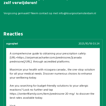
zelf verwijderen!
Vergissing gemaakt? Neem contact op met
info@tourgrootamsterdam.nl
Reacties
ogoqiwi
2025/10/18 03:24
A comprehensive guide to obtaining your prescription safely:
[URL=https://airjamaicacharter.com/prednisone/]canada
prednisone[/URL] through accredited platforms.
Maximize your health with nizagara canada , the one-stop solution
for all your medical needs. Discover numerous choices to enhance
your wellbeing today.
Are you searching for budget-friendly solutions to your allergic
reactions? Look no further and tap
https://center4family.com/item/prednisone-20-mg/ to discover the
best rates available today.
Visit