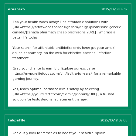
oroahexo
2025/10/18 03:12
Zap your health woes away! Find affordable solutions with
[URL=https://artofwoodshopdesign.com/drugs/prednisone-generic-
canada/]canada pharmacy cheap prednisone[/URL] . Embrace a
better life today.
Your search for affordable antibiotics ends here; get your amoxil
online pharamacy on the web for effective bacterial infection
treatment.
Grab your chance to earn big! Explore our exclusive
https://mypurelifefoods.com/pill/levitra-for-sale/ for a remarkable
gaming journey.
Yes, reach optimal hormone levels safely by selecting
[URL=https://yourdirectpt.com/clomid/]clomid[/URL] , a trusted
solution for testosterone replacement therapy.
tukpafile
2025/10/18 03:05
Zealously look for remedies to boost your health? Explore