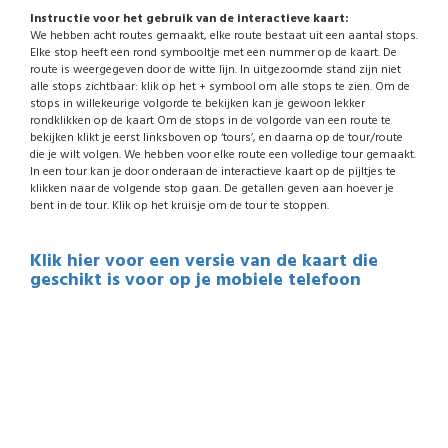
Instructie voor het gebruik van de interactieve kaart:
We hebben acht routes gemaakt, elke route bestaat uit een aantal stops.
Elke stop heeft een rond symbooltje met een nummer op de kaart. De
route is weergegeven door de witte lijn. In uitgezoomde stand zijn niet
alle stops zichtbaar: klik op het + symbool om alle stops te zien. Om de
stops in willekeurige volgorde te bekijken kan je gewoon lekker
rondklikken op de kaart Om de stops in de volgorde van een route te
bekijken klikt je eerst linksboven op ‘tours’, en daarna op de tour/route
die je wilt volgen. We hebben voor elke route een volledige tour gemaakt.
In een tour kan je door onderaan de interactieve kaart op de pijltjes te
klikken naar de volgende stop gaan. De getallen geven aan hoever je
bent in de tour. Klik op het kruisje om de tour te stoppen.
Klik hier voor een versie van de kaart die
geschikt is voor op je mobiele telefoon