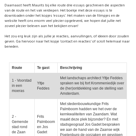
Daarnaast heeft Maurits bij elke route drie essays geschreven die aspecten
van de route en het vak verdiepen. Het boekje met deze essays is te
downloaden onder het kopjes ‘essays’. Het maken van de filmpjes en de
website heeft ons enorm veel plezier opgeleverd, we hopen dat jullie net
zoveel plezier beleven aan het bekijken ervan!
Het zou erg leuk zijn als jullie je reacties, aanvullingen, of ideeen door zouden
geven. Ga hiervoor naar het kopje ‘contact en reacties’ of scroll helemaal naar
beneden.
Route
Te gast
Beschrijving
Met landschaps architect Yttje Feddes
1 - Voorstad
Yttje
spraken we bij fort Krommeniedijk over
in een
Feddes
de (her)ontdekking van de stelling van
moeras
Amsterdam.
Met stedenbouwkundige Frits
Palmboom hadden we het over de
kernkwaliteiten van Zaandam. Wat
2 -
Frits
maakt deze plek bijzonder? En met
Gemende
Palmboom
stadsgeograaf Jos Gadet bespraken
stad rond
en Jos
we aan de hand van de Zaanse wijk
de Zaan
Gadet
Poelenburg de oorzaken en gevolgen