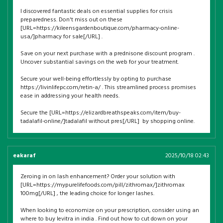
I discovered fantastic deals on essential supplies for crisis
preparedness. Don't miss out on these
[URL=https://kileensgardenboutique.com/pharmacy-online-
usa/]pharmacy for sale[/URL] .
Save on your next purchase with a prednisone discount program .
Uncover substantial savings on the web for your treatment.
Secure your well-being effortlessly by opting to purchase
https://livinlifepc.com/retin-a/ . This streamlined process promises
ease in addressing your health needs.
Secure the [URL=https://elizardbreathspeaks.com/item/buy-
tadalafil-online/]tadalafil without pres[/URL] by shopping online.
eakaraf
2025/10/18 02:43
Zeroing in on lash enhancement? Order your solution with
[URL=https://mypurelifefoods.com/pill/zithromax/]zithromax
100mg[/URL] , the leading choice for longer lashes.
When looking to economize on your prescription, consider using an
where to buy levitra in india . Find out how to cut down on your