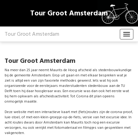
Tour Groot Amsterdam
Tour Groot Amsterdam
Tour Groot Amsterdam
Na meer dan 25 jaar neemt Maurits de Hoog afscheid als stedenbouwkundige
bij de gemeente Amsterdam. Erop uit gaan en met elkaar bespreken wat je
ziet is altijd een van zijn favoriete methodes geweest. Iets wat hij ook
organiseerde voor de eerstejaars masterstudenten stedenbouw aan de TU
Delft toen hij daar hoogleraar was. Een excursie was dan ook het eerste wat
bij hem opkwam als afscheidsactiviteit. Tot Corona dit plan opeens
onmogelijk maakte.
Deze website met een interactieve kaart met (fiets)routes zijn de corona-proof,
luie-stoel, of met-een-klein-groepje-op-de-fiets, versie van het excursie idee. In
acht routes dwars door Amsterdam kan Maurits toch nog een excursie
verzorgen, nu ook verrijkt met fotomateriaal en filmpjes van gesprekken met
vakgenoten.