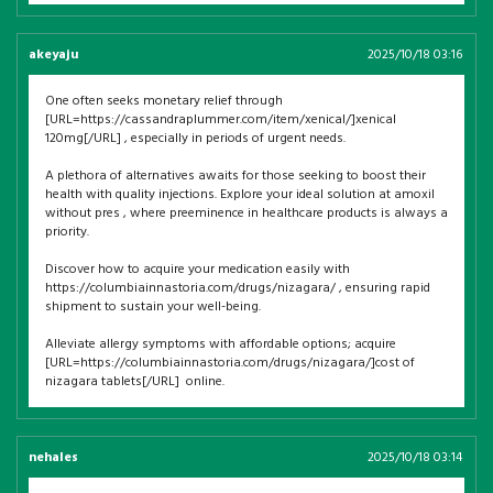
akeyaju
2025/10/18 03:16
One often seeks monetary relief through
[URL=https://cassandraplummer.com/item/xenical/]xenical
120mg[/URL] , especially in periods of urgent needs.
A plethora of alternatives awaits for those seeking to boost their
health with quality injections. Explore your ideal solution at amoxil
without pres , where preeminence in healthcare products is always a
priority.
Discover how to acquire your medication easily with
https://columbiainnastoria.com/drugs/nizagara/ , ensuring rapid
shipment to sustain your well-being.
Alleviate allergy symptoms with affordable options; acquire
[URL=https://columbiainnastoria.com/drugs/nizagara/]cost of
nizagara tablets[/URL] online.
nehales
2025/10/18 03:14