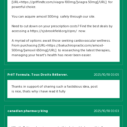
[URL=https://griffindtc.com/viagra-100mg/]viagra 50mg[/URL] for
powerful choice.
You can acquire amoxil 500mg safely through our site.
Need to cut down on your prescription costs? Find the best deals by
accessing a https://sjsbrookfield.org/cipro/ now.
A myriad of options await those seeking cardiovascular wellness.
From purchasing [URL=https://bakuchiropractic.com/amoxil-
500mg/]amoxil 650mg[/URL] to researching the latest therapies,
managing your heart's health has never been easier.
PrêT Formula. Tous Droits RéServer.
2025/10/18 03:05
Thanks in support of sharing such a fastidious idea, post
is nice, thats why i have read it fully
canadian pharmacy king
2025/10/18 03:03