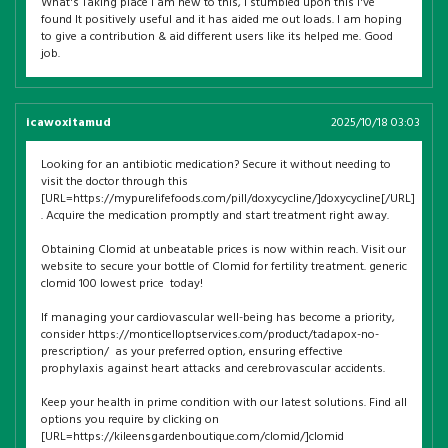
What's Taking place i am new to this, I stumbled upon this I've
found It positively useful and it has aided me out loads. I am hoping
to give a contribution & aid different users like its helped me. Good
job.
icawoxitamud
2025/10/18 03:03
Looking for an antibiotic medication? Secure it without needing to
visit the doctor through this
[URL=https://mypurelifefoods.com/pill/doxycycline/]doxycycline[/URL]
. Acquire the medication promptly and start treatment right away.
Obtaining Clomid at unbeatable prices is now within reach. Visit our
website to secure your bottle of Clomid for fertility treatment. generic
clomid 100 lowest price today!
If managing your cardiovascular well-being has become a priority,
consider https://monticelloptservices.com/product/tadapox-no-
prescription/ as your preferred option, ensuring effective
prophylaxis against heart attacks and cerebrovascular accidents.
Keep your health in prime condition with our latest solutions. Find all
options you require by clicking on
[URL=https://kileensgardenboutique.com/clomid/]clomid