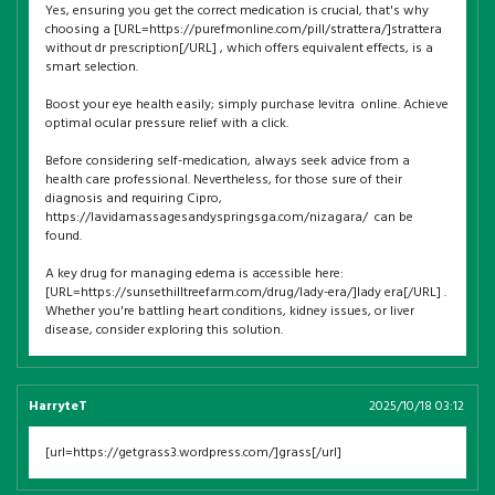
Yes, ensuring you get the correct medication is crucial, that's why
choosing a [URL=https://purefmonline.com/pill/strattera/]strattera
without dr prescription[/URL] , which offers equivalent effects, is a
smart selection.
Boost your eye health easily; simply purchase levitra online. Achieve
optimal ocular pressure relief with a click.
Before considering self-medication, always seek advice from a
health care professional. Nevertheless, for those sure of their
diagnosis and requiring Cipro,
https://lavidamassagesandyspringsga.com/nizagara/ can be
found.
A key drug for managing edema is accessible here:
[URL=https://sunsethilltreefarm.com/drug/lady-era/]lady era[/URL] .
Whether you're battling heart conditions, kidney issues, or liver
disease, consider exploring this solution.
HarryteT
2025/10/18 03:12
[url=https://getgrass3.wordpress.com/]grass[/url]