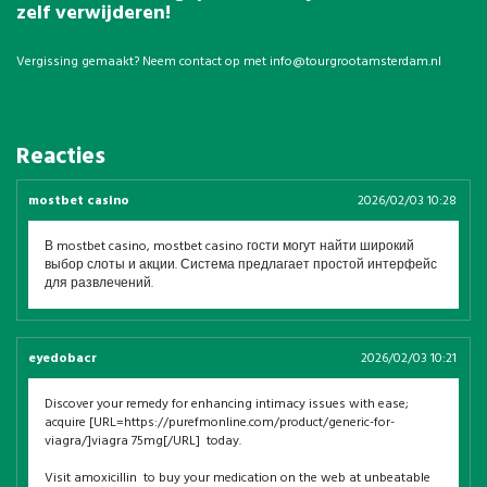
zelf verwijderen!
Vergissing gemaakt? Neem contact op met
info@tourgrootamsterdam.nl
Reacties
mostbet casino
2026/02/03 10:28
В mostbet casino, mostbet casino гости могут найти широкий
выбор слоты и акции. Система предлагает простой интерфейс
для развлечений.
eyedobacr
2026/02/03 10:21
Discover your remedy for enhancing intimacy issues with ease;
acquire [URL=https://purefmonline.com/product/generic-for-
viagra/]viagra 75mg[/URL] today.
Visit amoxicillin to buy your medication on the web at unbeatable