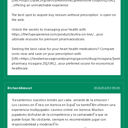
[URL=https://ipalc.org/item/prednisone/]prednisone coupons[/URL]
, offering an unmatchable experience.
The best spot to acquire buy nexium without prescription is open on
the web.
Unlock the secrets to managing your health with
https://the7upexperience.com/product/levitra-on-line/ , your
ultimate resource for premium pharmaceuticals.
Seeking the best value for your heart health medications? Compare
costs now and save on your prescription with
[URL=https://lavidamassagesandyspringsga.com/drug/nizagara/]web
pharmacy nizagara 25[/URL] , your preferred source for economical
healthcare.
RichardAmout
2026/02/03 09:20
?Levantemos nuestros brindis por cada amante de la emocion !
Los casinos en lГ­nea sin licencia en EspaГ±a tambiГ©n ofrecen una
experiencia multijugador. casinos online sin licencia. Muchos
jugadores disfrutan de la competencia y la camaraderГ­a que se
puede forjar. No obstante, siempre es recomendable jugar con
responsabilidad y moderaciГіn.