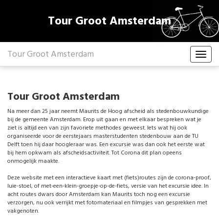
Tour Groot Amsterdam
Tour Groot Amsterdam
Tour Groot Amsterdam
Na meer dan 25 jaar neemt Maurits de Hoog afscheid als stedenbouwkundige
bij de gemeente Amsterdam. Erop uit gaan en met elkaar bespreken wat je
ziet is altijd een van zijn favoriete methodes geweest. Iets wat hij ook
organiseerde voor de eerstejaars masterstudenten stedenbouw aan de TU
Delft toen hij daar hoogleraar was. Een excursie was dan ook het eerste wat
bij hem opkwam als afscheidsactiviteit. Tot Corona dit plan opeens
onmogelijk maakte.
Deze website met een interactieve kaart met (fiets)routes zijn de corona-proof,
luie-stoel, of met-een-klein-groepje-op-de-fiets, versie van het excursie idee. In
acht routes dwars door Amsterdam kan Maurits toch nog een excursie
verzorgen, nu ook verrijkt met fotomateriaal en filmpjes van gesprekken met
vakgenoten.