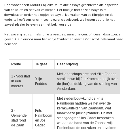
Daarnaast heeft Maurits bij elke route drie essays geschreven die aspecten
van de route en het vak verdiepen. Het boekje met deze essays is te
downloaden onder het kopjes ‘essays’. Het maken van de filmpjes en de
website heeft ons enorm veel plezier opgeleverd, we hopen dat jullie net
zoveel plezier beleven aan het bekijken ervan!
Het zou erg leuk zijn als jullie je reacties, aanvullingen, of ideeen door zouden
geven. Ga hiervoor naar het kopje ‘contact en reacties’ of scroll helemaal naar
beneden.
Route
Te gast
Beschrijving
Met landschaps architect Yttje Feddes
1 - Voorstad
Yttje
spraken we bij fort Krommeniedijk over
in een
Feddes
de (her)ontdekking van de stelling van
moeras
Amsterdam.
Met stedenbouwkundige Frits
Palmboom hadden we het over de
kernkwaliteiten van Zaandam. Wat
2 -
Frits
maakt deze plek bijzonder? En met
Gemende
Palmboom
stadsgeograaf Jos Gadet bespraken
stad rond
en Jos
we aan de hand van de Zaanse wijk
de Zaan
Gadet
Poelenburg de oorzaken en gevolgen