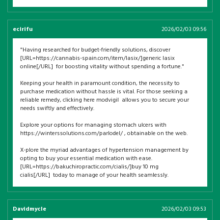
ecirifu
2026/02/03 09:56
"Having researched for budget-friendly solutions, discover
[URL=https://cannabis-spain.com/item/lasix/]generic lasix
online[/URL] for boosting vitality without spending a fortune."
Keeping your health in paramount condition, the necessity to
purchase medication without hassle is vital. For those seeking a
reliable remedy, clicking here modvigil allows you to secure your
needs swiftly and effectively.
Explore your options for managing stomach ulcers with
https://winterssolutions.com/parlodel/ , obtainable on the web.
X-plore the myriad advantages of hypertension management by
opting to buy your essential medication with ease.
[URL=https://bakuchiropractic.com/cialis/]buy 10 mg
cialis[/URL] today to manage of your health seamlessly.
Davidmycle
2026/02/03 09:53