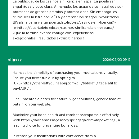
La publicidad de los casinos sin licencia en EspaГ±a puede ser
engaГ±osa y poco clara. A menudo, los usuarios son atraГ­dos por
promesas de grandes premios y promociones. Sin embargo, es
crucial leer la letra pequeГ±a y entender los riesgos involucrados.
ВїVale la pena visitar puertadetoledo.es/casinos-sin-licencia? -
п»їhttps://puertadetoledo.es/casinos-sin-licencia-en-espana/
?Que la fortuna avance contigo con experiencias
excepcionales resultados extraordinarios !
eligeay
2026/02/03 09:19
Harness the simplicity of purchasing your medications virtually.
Ensure you never run out by opting to
[URL=https://theprettyguineapig.com/pill/tadalafil/]tadalafil to
buy[/URL] .
Find unbeatable prices for natural vigor solutions; generic tadalafil
britain on our website.
Maximize your bone health and combat osteoporosis effectively
with https://lavidamassagesandyspringsga.com/dapoxetine/ , a
leading choice for preventing bone loss.
Purchase your medications with confidence from a