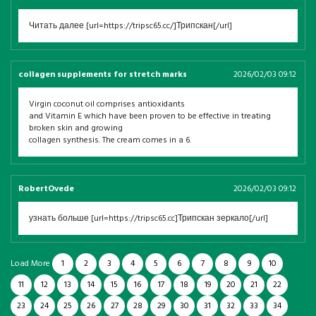
Читать далее [url=https://tripsc65.cc/]Трипскан[/url]
collagen supplements for stretch marks
2026/02/03 09:12
Virgin coconut oil comprises antioxidants
and Vitamin E which have been proven to be effective in treating
broken skin and growing
collagen synthesis. The cream comes in a 6.
RobertOvede
2026/02/03 09:12
узнать больше [url=https://tripsc65.cc]Трипскан зеркало[/url]
Load More
1
2
3
4
5
6
7
8
9
10
11
12
13
14
15
16
17
18
19
20
21
22
23
24
25
26
27
28
29
30
31
32
33
34