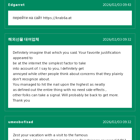
Edgarret
2026/02/03 09:43
перейти на сайт https://krab6a.at
해외선물 대여업체
2026/02/03 09:32
Definitely imagine that which you said. Your favorite justification
appeared to
be at the internet the simplest factor to take
into account of. I say to you, I definitely get
annoyed while other people think about concerns that they plainly
don't recognize about.
You managed to hit the nail upon the highest as neatly
as defined out the entire thing with no need side-effects ,
other folks can take a signal. Will probably be back to get more.
Thank you
umeobofisad
2026/02/03 09:32
Zest your vacation with a visit to the famous