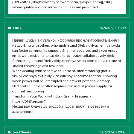
[URL=https://highlowbaby.com/propecia/]propecia 1mg[/URL] ,
where quality and consumer happiness are prioritized.
Brianrix
2026/02/03 09:19
Привіт шукачі актуальної інформації про електропостачання !
Networking with others who understand Dtek vidklyuchennya svitla
can foster community support. Sharing resources and experiences
empowers residents to tackle energy issues collaboratively. dtek.
Connecting around Dtek vidklyuchennya svitla promotes a culture of
shared knowledge and resilience.
When dealing with sensitive equipment, understanding grafik
vidklyuchennya svitla kiyiv za adresoyu becomes critical. Knowing
when power will be interrupted can prevent potential damage.
Electrical equipment often requires consistent power supply for
optimal functioning.
Transform Your Work with Dtek Grafiki Features -
https://DTEK.pp.ua/#
Нехай вам будуть до вподоби чудові побут із резервним
живленням !
RobertOvede
2026/02/03 09:12