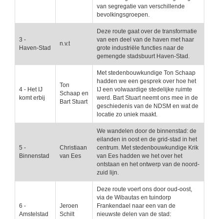
van segregatie van verschillende
bevolkingsgroepen.
Deze route gaat over de transformatie
3 -
van een deel van de haven met haar
n.v.t
Haven-Stad
grote industriële functies naar de
gemengde stadsbuurt Haven-Stad.
Met stedenbouwkundige Ton Schaap
hadden we een gesprek over hoe het
Ton
4 - Het IJ
IJ een volwaardige stedelijke ruimte
Schaap en
komt erbij
werd. Bart Stuart neemt ons mee in de
Bart Stuart
geschiedenis van de NDSM en wat de
locatie zo uniek maakt.
We wandelen door de binnenstad: de
eilanden in oost en de grid-stad in het
5 -
Christiaan
centrum. Met stedenbouwkundige Krik
Binnenstad
van Ees
van Ees hadden we het over het
ontstaan en het ontwerp van de noord-
zuid lijn.
Deze route voert ons door oud-oost,
via de Wibautas en tuindorp
6 -
Jeroen
Frankendael naar een van de
Amstelstad
Schilt
nieuwste delen van de stad: