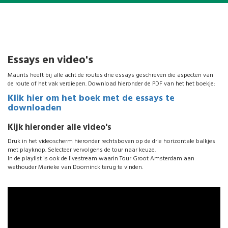
Essays en video's
Maurits heeft bij alle acht de routes drie essays geschreven die aspecten van
de route of het vak verdiepen. Download hieronder de PDF van het het boekje:
Klik hier om het boek met de essays te
downloaden
Kijk hieronder alle video's
Druk in het videoscherm hieronder rechtsboven op de drie horizontale balkjes
met playknop. Selecteer vervolgens de tour naar keuze.
In de playlist is ook de livestream waarin Tour Groot Amsterdam aan
wethouder Marieke van Doorninck terug te vinden.