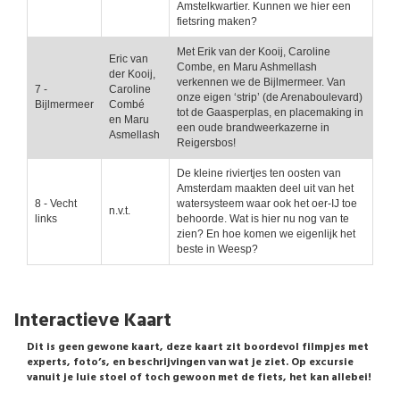
Amstelkwartier. Kunnen we hier een
fietsring maken?
Met Erik van der Kooij, Caroline
Eric van
Combe, en Maru Ashmellash
der Kooij,
verkennen we de Bijlmermeer. Van
7 -
Caroline
onze eigen ‘strip’ (de Arenaboulevard)
Bijlmermeer
Combé
tot de Gaasperplas, en placemaking in
en Maru
een oude brandweerkazerne in
Asmellash
Reigersbos!
De kleine riviertjes ten oosten van
Amsterdam maakten deel uit van het
8 - Vecht
watersysteem waar ook het oer-IJ toe
n.v.t.
links
behoorde. Wat is hier nu nog van te
zien? En hoe komen we eigenlijk het
beste in Weesp?
Interactieve Kaart
Dit is geen gewone kaart, deze kaart zit boordevol filmpjes met
experts, foto’s, en beschrijvingen van wat je ziet. Op excursie
vanuit je luie stoel of toch gewoon met de fiets, het kan allebei!