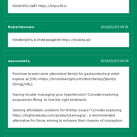
посетить сайт https://tripsc65.cc
Robertwoown
2026/02/03 09:45
посмотреть в этом разделе https://krab6a.at/
aqouseneta
2026/02/03 09:44
Purchase brand-name alternative Bentyl for gastrointestinal relief;
explore at [URL=https://kristinbwright.com/item/bentyl/]bentyl
20mg[/URL] .
Having trouble managing your hypertension? Consider exploring
propranolol 40mg to find the right treatment.
Seeking affordable solutions for fertility issues? Consider exploring
https://highlowbaby.com/product/kamagra/ , a recommended
alternative for those aiming to enhance their chances of conception.