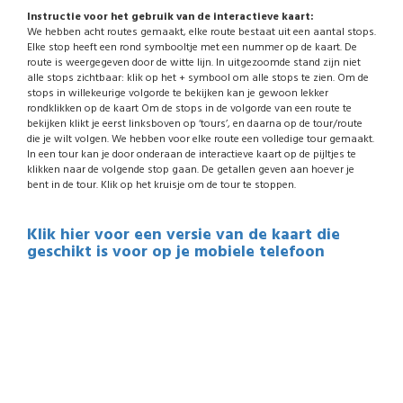
Instructie voor het gebruik van de interactieve kaart:
We hebben acht routes gemaakt, elke route bestaat uit een aantal stops.
Elke stop heeft een rond symbooltje met een nummer op de kaart. De
route is weergegeven door de witte lijn. In uitgezoomde stand zijn niet
alle stops zichtbaar: klik op het + symbool om alle stops te zien. Om de
stops in willekeurige volgorde te bekijken kan je gewoon lekker
rondklikken op de kaart Om de stops in de volgorde van een route te
bekijken klikt je eerst linksboven op ‘tours’, en daarna op de tour/route
die je wilt volgen. We hebben voor elke route een volledige tour gemaakt.
In een tour kan je door onderaan de interactieve kaart op de pijltjes te
klikken naar de volgende stop gaan. De getallen geven aan hoever je
bent in de tour. Klik op het kruisje om de tour te stoppen.
Klik hier voor een versie van de kaart die
geschikt is voor op je mobiele telefoon