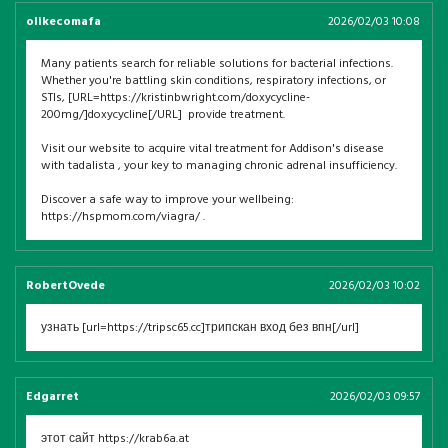
olikecomafa
2026/02/03 10:08
Many patients search for reliable solutions for bacterial infections.
Whether you're battling skin conditions, respiratory infections, or
STIs, [URL=https://kristinbwright.com/doxycycline-
200mg/]doxycycline[/URL] provide treatment.
Visit our website to acquire vital treatment for Addison's disease
with tadalista , your key to managing chronic adrenal insufficiency.
Discover a safe way to improve your wellbeing:
https://hspmom.com/viagra/ .
RobertOvede
2026/02/03 10:02
узнать [url=https://tripsc65.cc]трипскан вход без впн[/url]
Edgarret
2026/02/03 09:57
этот сайт https://krab6a.at