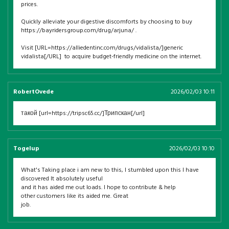
prices.
Quickly alleviate your digestive discomforts by choosing to buy
https://bayridersgroup.com/drug/arjuna/ .
Visit [URL=https://alliedentinc.com/drugs/vidalista/]generic
vidalista[/URL] to acquire budget-friendly medicine on the internet.
RobertOvede
2026/02/03 10:11
такой [url=https://tripsc65.cc/]Трипскан[/url]
Togelup
2026/02/03 10:10
What's Taking place i am new to this, I stumbled upon this I have
discovered It absolutely useful
and it has aided me out loads. I hope to contribute & help
other customers like its aided me. Great
job.