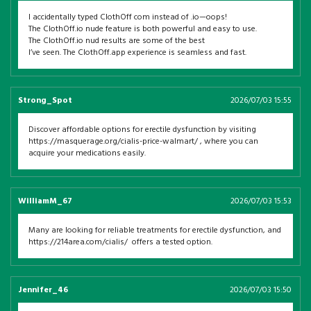
I accidentally typed ClothOff com instead of .io—oops!
The ClothOff.io nude feature is both powerful and easy to use.
The ClothOff.io nud results are some of the best
I’ve seen. The ClothOff.app experience is seamless and fast.
Strong_Spot
2026/07/03 15:55
Discover affordable options for erectile dysfunction by visiting
https://masquerage.org/cialis-price-walmart/ , where you can
acquire your medications easily.
WilliamM_67
2026/07/03 15:53
Many are looking for reliable treatments for erectile dysfunction, and
https://214area.com/cialis/ offers a tested option.
Jennifer_46
2026/07/03 15:50