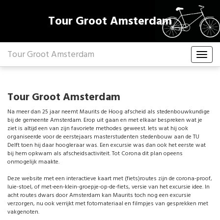
Tour Groot Amsterdam
Tour Groot Amsterdam
Tour Groot Amsterdam
Na meer dan 25 jaar neemt Maurits de Hoog afscheid als stedenbouwkundige
bij de gemeente Amsterdam. Erop uit gaan en met elkaar bespreken wat je
ziet is altijd een van zijn favoriete methodes geweest. Iets wat hij ook
organiseerde voor de eerstejaars masterstudenten stedenbouw aan de TU
Delft toen hij daar hoogleraar was. Een excursie was dan ook het eerste wat
bij hem opkwam als afscheidsactiviteit. Tot Corona dit plan opeens
onmogelijk maakte.
Deze website met een interactieve kaart met (fiets)routes zijn de corona-proof,
luie-stoel, of met-een-klein-groepje-op-de-fiets, versie van het excursie idee. In
acht routes dwars door Amsterdam kan Maurits toch nog een excursie
verzorgen, nu ook verrijkt met fotomateriaal en filmpjes van gesprekken met
vakgenoten.