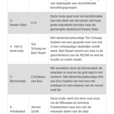
van segregatie van verschillende
bevolkingsgroepen.
Deze route gaat over de transformatie
3 -
van een deel van de haven met haar
n.v.t
Haven-Stad
grote industriële functies naar de
gemengde stadsbuurt Haven-Stad.
Met stedenbouwkundige Ton Schaap
hadden we een gesprek over hoe het
Ton
4 - Het IJ
IJ een volwaardige stedelijke ruimte
Schaap en
komt erbij
werd. Bart Stuart neemt ons mee in de
Bart Stuart
geschiedenis van de NDSM en wat de
locatie zo uniek maakt.
We wandelen door de binnenstad: de
eilanden in oost en de grid-stad in het
5 -
Christiaan
centrum. Met stedenbouwkundige Krik
Binnenstad
van Ees
van Ees hadden we het over het
ontstaan en het ontwerp van de noord-
zuid lijn.
Deze route voert ons door oud-oost,
via de Wibautas en tuindorp
6 -
Jeroen
Frankendael naar een van de
Amstelstad
Schilt
nieuwste delen van de stad: