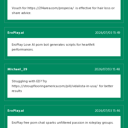
Vouch for https://214area.com/propecia/ is effective for hair loss or
share advice.
EroPlay.ai
2026/07/03 15:49
EroPlay Love AI porn bot generates scripts for heartfelt
performances.
Michael_29
2026/07/03 15:48
Struggling with ED? Try
https://stroupflooringamerica.com/pill/vidalista-in-usa/ for better
results
EroPlay.ai
2026/07/03 15:46
EroPlay free porn chat sparks unfiltered passion in roleplay groups.