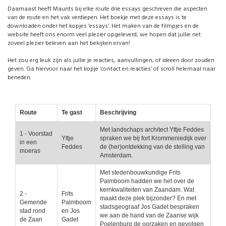
Daarnaast heeft Maurits bij elke route drie essays geschreven die aspecten
van de route en het vak verdiepen. Het boekje met deze essays is te
downloaden onder het kopjes ‘essays’. Het maken van de filmpjes en de
website heeft ons enorm veel plezier opgeleverd, we hopen dat jullie net
zoveel plezier beleven aan het bekijken ervan!
Het zou erg leuk zijn als jullie je reacties, aanvullingen, of ideeen door zouden
geven. Ga hiervoor naar het kopje ‘contact en reacties’ of scroll helemaal naar
beneden.
Route
Te gast
Beschrijving
Met landschaps architect Yttje Feddes
1 - Voorstad
Yttje
spraken we bij fort Krommeniedijk over
in een
Feddes
de (her)ontdekking van de stelling van
moeras
Amsterdam.
Met stedenbouwkundige Frits
Palmboom hadden we het over de
kernkwaliteiten van Zaandam. Wat
2 -
Frits
maakt deze plek bijzonder? En met
Gemende
Palmboom
stadsgeograaf Jos Gadet bespraken
stad rond
en Jos
we aan de hand van de Zaanse wijk
de Zaan
Gadet
Poelenburg de oorzaken en gevolgen