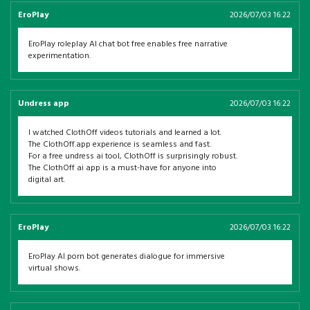
EroPlay
2026/07/03 16:22
EroPlay roleplay AI chat bot free enables free narrative
experimentation.
Undress app
2026/07/03 16:22
I watched ClothOff videos tutorials and learned a lot.
The ClothOff.app experience is seamless and fast.
For a free undress ai tool, ClothOff is surprisingly robust.
The ClothOff ai app is a must-have for anyone into
digital art.
EroPlay
2026/07/03 16:22
EroPlay AI porn bot generates dialogue for immersive
virtual shows.