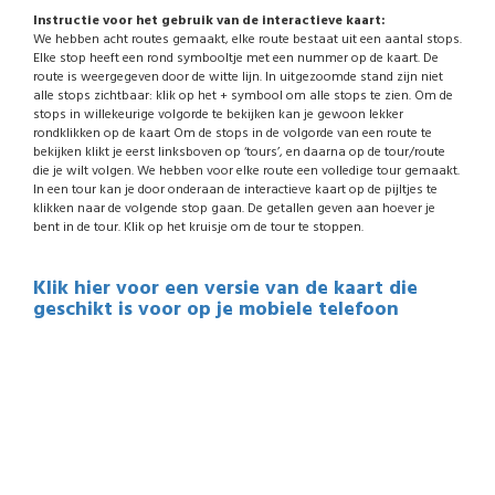
Instructie voor het gebruik van de interactieve kaart:
We hebben acht routes gemaakt, elke route bestaat uit een aantal stops.
Elke stop heeft een rond symbooltje met een nummer op de kaart. De
route is weergegeven door de witte lijn. In uitgezoomde stand zijn niet
alle stops zichtbaar: klik op het + symbool om alle stops te zien. Om de
stops in willekeurige volgorde te bekijken kan je gewoon lekker
rondklikken op de kaart Om de stops in de volgorde van een route te
bekijken klikt je eerst linksboven op ‘tours’, en daarna op de tour/route
die je wilt volgen. We hebben voor elke route een volledige tour gemaakt.
In een tour kan je door onderaan de interactieve kaart op de pijltjes te
klikken naar de volgende stop gaan. De getallen geven aan hoever je
bent in de tour. Klik op het kruisje om de tour te stoppen.
Klik hier voor een versie van de kaart die
geschikt is voor op je mobiele telefoon