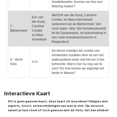
Amstelkwartier. Kunnen we hier een
fietsring maken?
Met Erik van der Kooij, Caroline
Eric van
Combe, en Maru Ashmellash
der Kooij,
verkennen we de Bijlmermeer. Van
7 -
Caroline
onze eigen ‘strip’ (de Arenaboulevard)
Bijlmermeer
Combé
tot de Gaasperplas, en placemaking in
en Maru
een oude brandweerkazerne in
Asmellash
Reigersbos!
De kleine riviertjes ten oosten van
Amsterdam maakten deel uit van het
8 - Vecht
watersysteem waar ook het oer-IJ toe
n.v.t.
links
behoorde. Wat is hier nu nog van te
zien? En hoe komen we eigenlijk het
beste in Weesp?
Interactieve Kaart
Dit is geen gewone kaart, deze kaart zit boordevol filmpjes met
experts, foto’s, en beschrijvingen van wat je ziet. Op excursie
vanuit je luie stoel of toch gewoon met de fiets, het kan allebei!