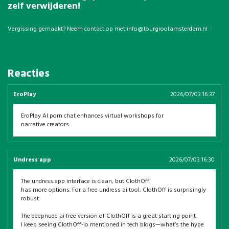
zelf verwijderen!
Vergissing gemaakt? Neem contact op met
info@tourgrootamsterdam.nl
Reacties
EroPlay
2026/07/03 16:37
EroPlay AI porn chat enhances virtual workshops for
narrative creators.
Undress app
2026/07/03 16:30
The undress.app interface is clean, but ClothOff
has more options. For a free undress ai tool, ClothOff is surprisingly
robust.
The deepnude ai free version of ClothOff is a great starting point.
I keep seeing ClothOff-io mentioned in tech blogs—what’s the hype