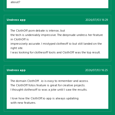
about?
Undress app
2026/07/03 16:29
The ClothOff porn debate is intense, but
the tech is undeniably impressive. The deepnude undress her feature
in ClothOff is
impressively accurate. I mistyped clotheoff io but still landed on the
right site.
I was looking for clothesoff tools and ClothOff was the top result.
Undress app
2026/07/03 16:25
The domain ClothOff . io is easy to remember and access.
The ClothOff fotos feature is great for creative projects.
I thought clothesoff io was a joke until I saw the results.
I love how the ClothOff.io app is always updating
with new features.