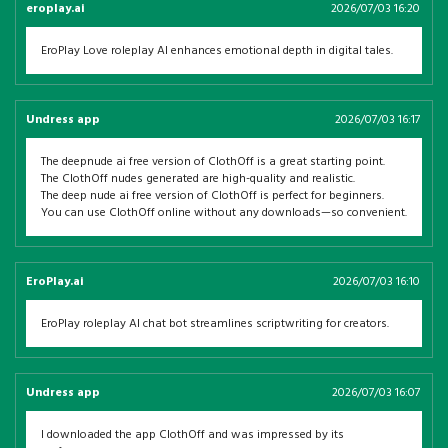
eroplay.ai
2026/07/03 16:20
EroPlay Love roleplay AI enhances emotional depth in digital tales.
Undress app
2026/07/03 16:17
The deepnude ai free version of ClothOff is a great starting point.
The ClothOff nudes generated are high-quality and realistic.
The deep nude ai free version of ClothOff is perfect for beginners.
You can use ClothOff online without any downloads—so convenient.
EroPlay.ai
2026/07/03 16:10
EroPlay roleplay AI chat bot streamlines scriptwriting for creators.
Undress app
2026/07/03 16:07
I downloaded the app ClothOff and was impressed by its