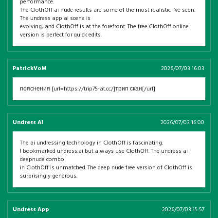
performance.
The ClothOff ai nude results are some of the most realistic I’ve seen.
The undress app ai scene is
evolving, and ClothOff is at the forefront. The free ClothOff online
version is perfect for quick edits.
PatrickVoM
2026/07/03 16:03
пояснения [url=https://trip75-at.cc/]трип скан[/url]
Undress AI
2026/07/03 16:00
The ai undressing technology in ClothOff is fascinating.
I bookmarked undress.ai but always use ClothOff. The undress ai
deepnude combo
in ClothOff is unmatched. The deep nude free version of ClothOff is
surprisingly generous.
Undress App
2026/07/03 15:57