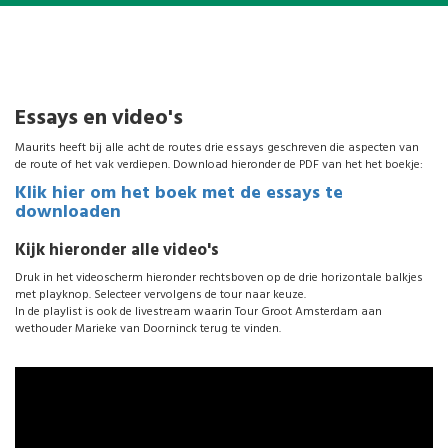
Essays en video's
Maurits heeft bij alle acht de routes drie essays geschreven die aspecten van
de route of het vak verdiepen. Download hieronder de PDF van het het boekje:
Klik hier om het boek met de essays te
downloaden
Kijk hieronder alle video's
Druk in het videoscherm hieronder rechtsboven op de drie horizontale balkjes
met playknop. Selecteer vervolgens de tour naar keuze.
In de playlist is ook de livestream waarin Tour Groot Amsterdam aan
wethouder Marieke van Doorninck terug te vinden.