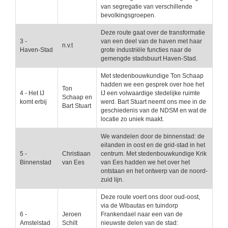
van segregatie van verschillende
bevolkingsgroepen.
Deze route gaat over de transformatie
3 -
van een deel van de haven met haar
n.v.t
Haven-Stad
grote industriële functies naar de
gemengde stadsbuurt Haven-Stad.
Met stedenbouwkundige Ton Schaap
hadden we een gesprek over hoe het
Ton
4 - Het IJ
IJ een volwaardige stedelijke ruimte
Schaap en
komt erbij
werd. Bart Stuart neemt ons mee in de
Bart Stuart
geschiedenis van de NDSM en wat de
locatie zo uniek maakt.
We wandelen door de binnenstad: de
eilanden in oost en de grid-stad in het
5 -
Christiaan
centrum. Met stedenbouwkundige Krik
Binnenstad
van Ees
van Ees hadden we het over het
ontstaan en het ontwerp van de noord-
zuid lijn.
Deze route voert ons door oud-oost,
via de Wibautas en tuindorp
6 -
Jeroen
Frankendael naar een van de
Amstelstad
Schilt
nieuwste delen van de stad: