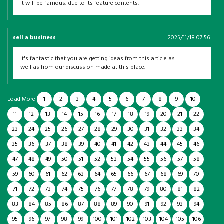
it will be famous, due to its feature contents.
sell a business
2025/11/18 07:56
It's fantastic that you are getting ideas from this article as
well as from our discussion made at this place.
Load More
1
2
3
4
5
6
7
8
9
10
11
12
13
14
15
16
17
18
19
20
21
22
23
24
25
26
27
28
29
30
31
32
33
34
35
36
37
38
39
40
41
42
43
44
45
46
47
48
49
50
51
52
53
54
55
56
57
58
59
60
61
62
63
64
65
66
67
68
69
70
71
72
73
74
75
76
77
78
79
80
81
82
83
84
85
86
87
88
89
90
91
92
93
94
95
96
97
98
99
100
101
102
103
104
105
106