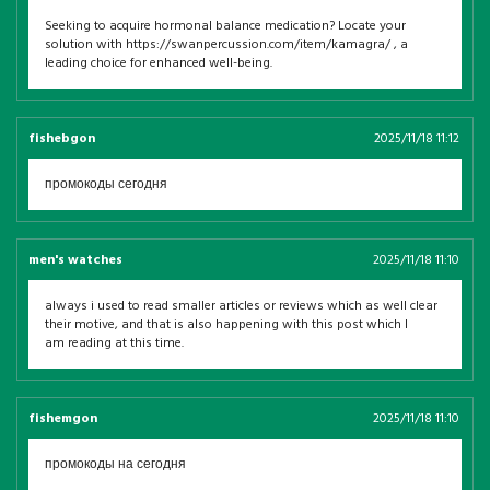
Seeking to acquire hormonal balance medication? Locate your
solution with https://swanpercussion.com/item/kamagra/ , a
leading choice for enhanced well-being.
fishebgon
2025/11/18 11:12
промокоды сегодня
men's watches
2025/11/18 11:10
always i used to read smaller articles or reviews which as well clear
their motive, and that is also happening with this post which I
am reading at this time.
fishemgon
2025/11/18 11:10
промокоды на сегодня