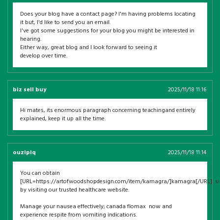
Does your blog have a contact page? I'm having problems locating
it but, I'd like to send you an email.
I've got some suggestions for your blog you might be interested in
hearing.
Either way, great blog and I look forward to seeing it
develop over time.
biz sell buy
2025/11/18 11:16
Hi mates, its enormous paragraph concerning teachingand entirely
explained, keep it up all the time.
ouzipiq
2025/11/18 11:14
You can obtain
[URL=https://artofwoodshopdesign.com/item/kamagra/]kamagra[/URL] s
by visiting our trusted healthcare website.
Manage your nausea effectively; canada flomax now and
experience respite from vomiting indications.