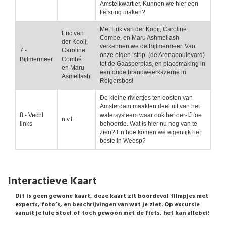
Amstelkwartier. Kunnen we hier een
fietsring maken?
Met Erik van der Kooij, Caroline
Eric van
Combe, en Maru Ashmellash
der Kooij,
verkennen we de Bijlmermeer. Van
7 -
Caroline
onze eigen ‘strip’ (de Arenaboulevard)
Bijlmermeer
Combé
tot de Gaasperplas, en placemaking in
en Maru
een oude brandweerkazerne in
Asmellash
Reigersbos!
De kleine riviertjes ten oosten van
Amsterdam maakten deel uit van het
8 - Vecht
watersysteem waar ook het oer-IJ toe
n.v.t.
links
behoorde. Wat is hier nu nog van te
zien? En hoe komen we eigenlijk het
beste in Weesp?
Interactieve Kaart
Dit is geen gewone kaart, deze kaart zit boordevol filmpjes met
experts, foto’s, en beschrijvingen van wat je ziet. Op excursie
vanuit je luie stoel of toch gewoon met de fiets, het kan allebei!