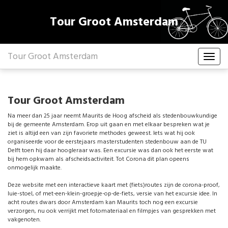
Tour Groot Amsterdam
Tour Groot Amsterdam
Tour Groot Amsterdam
Na meer dan 25 jaar neemt Maurits de Hoog afscheid als stedenbouwkundige
bij de gemeente Amsterdam. Erop uit gaan en met elkaar bespreken wat je
ziet is altijd een van zijn favoriete methodes geweest. Iets wat hij ook
organiseerde voor de eerstejaars masterstudenten stedenbouw aan de TU
Delft toen hij daar hoogleraar was. Een excursie was dan ook het eerste wat
bij hem opkwam als afscheidsactiviteit. Tot Corona dit plan opeens
onmogelijk maakte.
Deze website met een interactieve kaart met (fiets)routes zijn de corona-proof,
luie-stoel, of met-een-klein-groepje-op-de-fiets, versie van het excursie idee. In
acht routes dwars door Amsterdam kan Maurits toch nog een excursie
verzorgen, nu ook verrijkt met fotomateriaal en filmpjes van gesprekken met
vakgenoten.