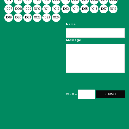
995
996
997
998
999
1000
1001
1002
1003
1004
1005
1006
1007
1008
1009
1010
1011
1012
1013
1014
1015
1016
1017
1018
1019
1020
1021
1022
1023
1024
Name
Message
10 - 8 =
SUBMIT