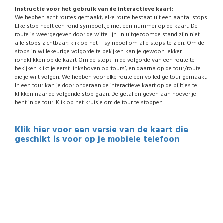
Instructie voor het gebruik van de interactieve kaart:
We hebben acht routes gemaakt, elke route bestaat uit een aantal stops.
Elke stop heeft een rond symbooltje met een nummer op de kaart. De
route is weergegeven door de witte lijn. In uitgezoomde stand zijn niet
alle stops zichtbaar: klik op het + symbool om alle stops te zien. Om de
stops in willekeurige volgorde te bekijken kan je gewoon lekker
rondklikken op de kaart Om de stops in de volgorde van een route te
bekijken klikt je eerst linksboven op ‘tours’, en daarna op de tour/route
die je wilt volgen. We hebben voor elke route een volledige tour gemaakt.
In een tour kan je door onderaan de interactieve kaart op de pijltjes te
klikken naar de volgende stop gaan. De getallen geven aan hoever je
bent in de tour. Klik op het kruisje om de tour te stoppen.
Klik hier voor een versie van de kaart die
geschikt is voor op je mobiele telefoon