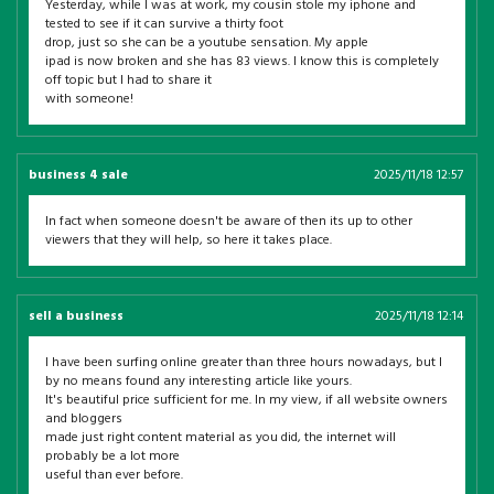
Yesterday, while I was at work, my cousin stole my iphone and
tested to see if it can survive a thirty foot
drop, just so she can be a youtube sensation. My apple
ipad is now broken and she has 83 views. I know this is completely
off topic but I had to share it
with someone!
business 4 sale
2025/11/18 12:57
In fact when someone doesn't be aware of then its up to other
viewers that they will help, so here it takes place.
sell a business
2025/11/18 12:14
I have been surfing online greater than three hours nowadays, but I
by no means found any interesting article like yours.
It's beautiful price sufficient for me. In my view, if all website owners
and bloggers
made just right content material as you did, the internet will
probably be a lot more
useful than ever before.