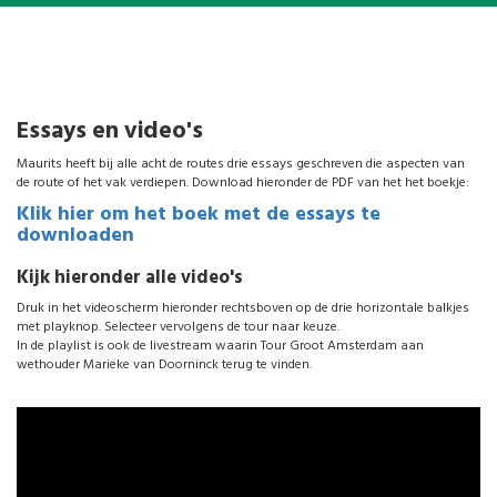
Essays en video's
Maurits heeft bij alle acht de routes drie essays geschreven die aspecten van
de route of het vak verdiepen. Download hieronder de PDF van het het boekje:
Klik hier om het boek met de essays te
downloaden
Kijk hieronder alle video's
Druk in het videoscherm hieronder rechtsboven op de drie horizontale balkjes
met playknop. Selecteer vervolgens de tour naar keuze.
In de playlist is ook de livestream waarin Tour Groot Amsterdam aan
wethouder Marieke van Doorninck terug te vinden.