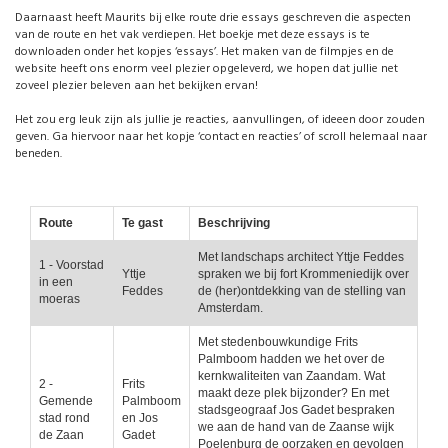
Daarnaast heeft Maurits bij elke route drie essays geschreven die aspecten
van de route en het vak verdiepen. Het boekje met deze essays is te
downloaden onder het kopjes ‘essays’. Het maken van de filmpjes en de
website heeft ons enorm veel plezier opgeleverd, we hopen dat jullie net
zoveel plezier beleven aan het bekijken ervan!
Het zou erg leuk zijn als jullie je reacties, aanvullingen, of ideeen door zouden
geven. Ga hiervoor naar het kopje ‘contact en reacties’ of scroll helemaal naar
beneden.
Route
Te gast
Beschrijving
Met landschaps architect Yttje Feddes
1 - Voorstad
Yttje
spraken we bij fort Krommeniedijk over
in een
Feddes
de (her)ontdekking van de stelling van
moeras
Amsterdam.
Met stedenbouwkundige Frits
Palmboom hadden we het over de
kernkwaliteiten van Zaandam. Wat
2 -
Frits
maakt deze plek bijzonder? En met
Gemende
Palmboom
stadsgeograaf Jos Gadet bespraken
stad rond
en Jos
we aan de hand van de Zaanse wijk
de Zaan
Gadet
Poelenburg de oorzaken en gevolgen