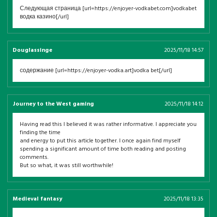
Следующая страница [url=https://enjoyer-vodkabet.com]vodkabet
водка казино[/url]
Douglassinge
2025/11/18 14:57
содержание [url=https://enjoyer-vodka.art]vodka bet[/url]
Journey to the West gaming
2025/11/18 14:12
Having read this I believed it was rather informative. I appreciate you
finding the time
and energy to put this article together. I once again find myself
spending a significant amount of time both reading and posting
comments.
But so what, it was still worthwhile!
Medieval fantasy
2025/11/18 13:35