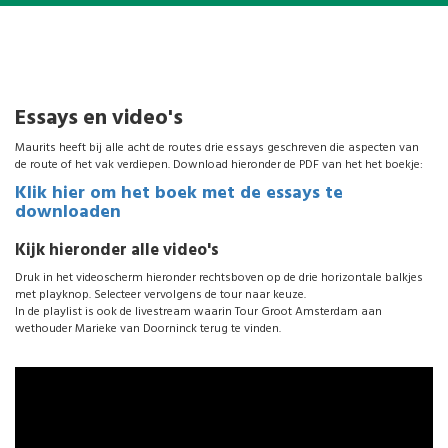
Essays en video's
Maurits heeft bij alle acht de routes drie essays geschreven die aspecten van
de route of het vak verdiepen. Download hieronder de PDF van het het boekje:
Klik hier om het boek met de essays te
downloaden
Kijk hieronder alle video's
Druk in het videoscherm hieronder rechtsboven op de drie horizontale balkjes
met playknop. Selecteer vervolgens de tour naar keuze.
In de playlist is ook de livestream waarin Tour Groot Amsterdam aan
wethouder Marieke van Doorninck terug te vinden.