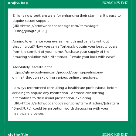
orajivubop
2026/01/25 13:17
Zillions now seek answers for enhancing their stamina. It's easy to
acquire secure support
[URL=https://artofwoodshopdesign.com/item/viagra-
100mg/]viagra[/URL] .
Aiming to enhance your eyelash length and density without
stepping out? Now you can effortlessly obtain your beauty goals
from the comfort of your home. Purchase your supply of the
amazing solution with zithromax . Elevate your look with ease!
Absolutely, ascertain the
https://glenwoodwine.com/product/buying-prednisone-
online/ through exploring various online drugstores.
I always recommend consulting a healthcare professional before
deciding to acquire any medication. For those considering
alternatives to their usual prescription, exploring
[URL=https://artofwoodshopdesign.com/item/strattera/]strattera
10mg[/URL] could be an option worth discussing with your
healthcare provider.
clothoff.io
2026/01/25 13:17