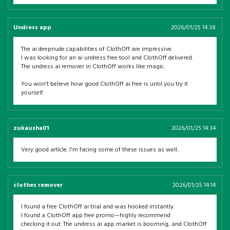
Undress app
2026/01/25 14:38
The ai deepnude capabilities of ClothOff are impressive.
I was looking for an ai undress free tool and ClothOff delivered.
The undress ai remover in ClothOff works like magic.
You won’t believe how good ClothOff ai free is until you try it
yourself.
zukausha01
2026/01/25 14:34
Very good article. I'm facing some of these issues as well..
clothes remover
2026/01/25 14:14
I found a free ClothOff ai trial and was hooked instantly.
I found a ClothOff app free promo—highly recommend
checking it out. The undress ai app market is booming, and ClothOff