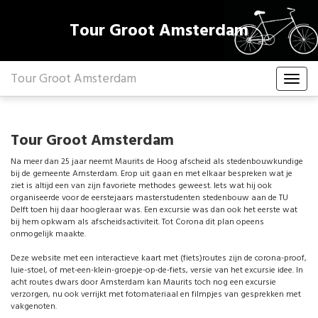
Tour Groot Amsterdam
Tour Groot Amsterdam
Tour Groot Amsterdam
Na meer dan 25 jaar neemt Maurits de Hoog afscheid als stedenbouwkundige
bij de gemeente Amsterdam. Erop uit gaan en met elkaar bespreken wat je
ziet is altijd een van zijn favoriete methodes geweest. Iets wat hij ook
organiseerde voor de eerstejaars masterstudenten stedenbouw aan de TU
Delft toen hij daar hoogleraar was. Een excursie was dan ook het eerste wat
bij hem opkwam als afscheidsactiviteit. Tot Corona dit plan opeens
onmogelijk maakte.
Deze website met een interactieve kaart met (fiets)routes zijn de corona-proof,
luie-stoel, of met-een-klein-groepje-op-de-fiets, versie van het excursie idee. In
acht routes dwars door Amsterdam kan Maurits toch nog een excursie
verzorgen, nu ook verrijkt met fotomateriaal en filmpjes van gesprekken met
vakgenoten.