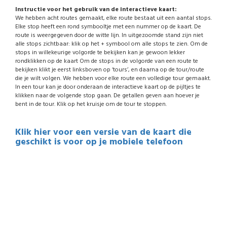
Instructie voor het gebruik van de interactieve kaart:
We hebben acht routes gemaakt, elke route bestaat uit een aantal stops.
Elke stop heeft een rond symbooltje met een nummer op de kaart. De
route is weergegeven door de witte lijn. In uitgezoomde stand zijn niet
alle stops zichtbaar: klik op het + symbool om alle stops te zien. Om de
stops in willekeurige volgorde te bekijken kan je gewoon lekker
rondklikken op de kaart Om de stops in de volgorde van een route te
bekijken klikt je eerst linksboven op ‘tours’, en daarna op de tour/route
die je wilt volgen. We hebben voor elke route een volledige tour gemaakt.
In een tour kan je door onderaan de interactieve kaart op de pijltjes te
klikken naar de volgende stop gaan. De getallen geven aan hoever je
bent in de tour. Klik op het kruisje om de tour te stoppen.
Klik hier voor een versie van de kaart die
geschikt is voor op je mobiele telefoon