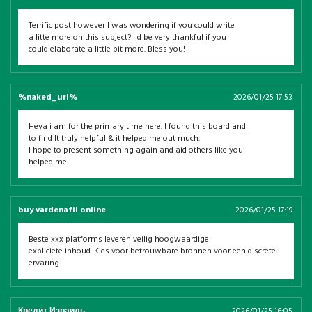
Terrific post however I was wondering if you could write
a litte more on this subject? I'd be very thankful if you
could elaborate a little bit more. Bless you!
%naked_url%
2026/01/25 17:53
Heya i am for the primary time here. I found this board and I
to find It truly helpful & it helped me out much.
I hope to present something again and aid others like you
helped me.
buy vardenafil online
2026/01/25 17:19
Beste xxx platforms leveren veilig hoogwaardige
expliciete inhoud. Kies voor betrouwbare bronnen voor een discrete
ervaring.
Кредит Израиль
2026/01/25 16:05