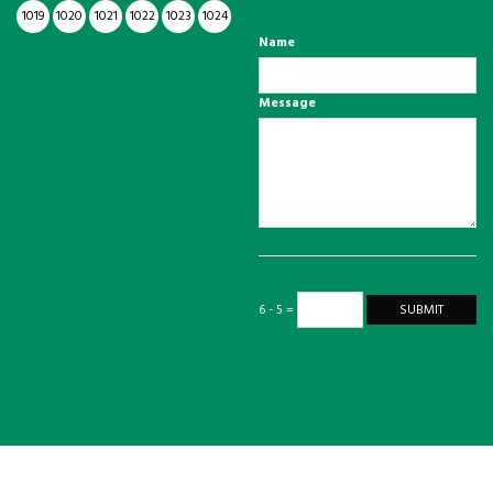
1019
1020
1021
1022
1023
1024
Name
Message
6 - 5 =
SUBMIT