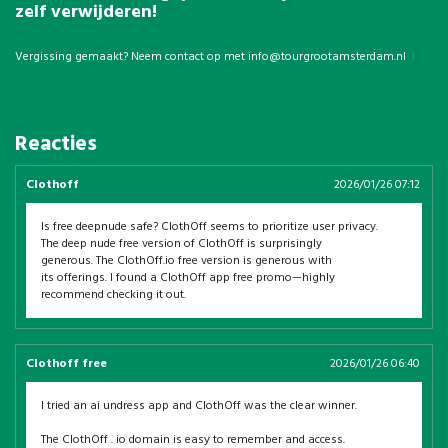
zelf verwijderen!
Vergissing gemaakt? Neem contact op met
info@tourgrootamsterdam.nl
Reacties
Clothoff
2026/01/26 07:12
Is free deepnude safe? ClothOff seems to prioritize user privacy.
The deep nude free version of ClothOff is surprisingly
generous. The ClothOff.io free version is generous with
its offerings. I found a ClothOff app free promo—highly
recommend checking it out.
Clothoff free
2026/01/26 06:40
I tried an ai undress app and ClothOff was the clear winner.
The ClothOff . io domain is easy to remember and access.