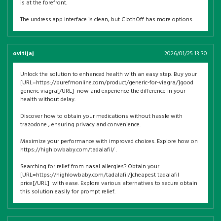
is at the forefront.
The undress.app interface is clean, but ClothOff has more options.
ovitijaj
2026/01/25 13:30
Unlock the solution to enhanced health with an easy step. Buy your
[URL=https://purefmonline.com/product/generic-for-viagra/]good
generic viagra[/URL] now and experience the difference in your
health without delay.
Discover how to obtain your medications without hassle with
trazodone , ensuring privacy and convenience.
Maximize your performance with improved choices. Explore how on
https://highlowbaby.com/tadalafil/ .
Searching for relief from nasal allergies? Obtain your
[URL=https://highlowbaby.com/tadalafil/]cheapest tadalafil
price[/URL] with ease. Explore various alternatives to secure obtain
this solution easily for prompt relief.