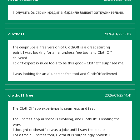
Получить быстрый кредит в Израиле бывает затруднительно.
clothoff
2026/01/25 15:02
The deepnude ai free version of ClothOff is a great starting
point. I was looking for an ai undress free tool and ClothOff
delivered.
I didn’t expect io nude tools to be this good—ClothOff surprised me.
I was looking for an ai undress free tool and ClothOff delivered.
clothoff free
2026/01/25 14:41
The ClothOff.app experience is seamless and fast.
The undress app ai scene is evolving, and ClothOff is leading the
way.
I thought clothesoff io was a joke until I saw the results.
For a free ai undress tool, ClothOff is surprisingly powerful.