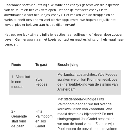
Daarnaast heeft Maurits bij elke route drie essays geschreven die aspecten
van de route en het vak verdiepen. Het boekje met deze essays is te
downloaden onder het kopjes ‘essays’. Het maken van de filmpjes en de
website heeft ons enorm veel plezier opgeleverd, we hopen dat jullie net
zoveel plezier beleven aan het bekijken ervan!
Het zou erg leuk zijn als jullie je reacties, aanvullingen, of ideeen door zouden
geven. Ga hiervoor naar het kopje ‘contact en reacties’ of scroll helemaal naar
beneden.
Route
Te gast
Beschrijving
Met landschaps architect Yttje Feddes
1 - Voorstad
Yttje
spraken we bij fort Krommeniedijk over
in een
Feddes
de (her)ontdekking van de stelling van
moeras
Amsterdam.
Met stedenbouwkundige Frits
Palmboom hadden we het over de
kernkwaliteiten van Zaandam. Wat
2 -
Frits
maakt deze plek bijzonder? En met
Gemende
Palmboom
stadsgeograaf Jos Gadet bespraken
stad rond
en Jos
we aan de hand van de Zaanse wijk
de Zaan
Gadet
Poelenburg de oorzaken en gevolgen