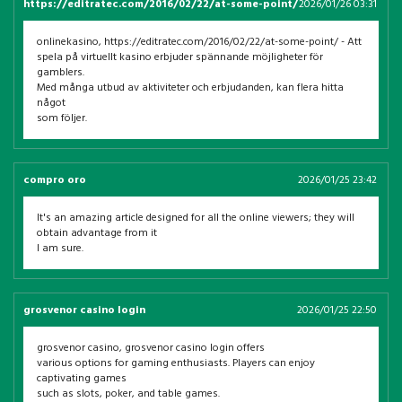
https://editratec.com/2016/02/22/at-some-point/
2026/01/26 03:31
onlinekasino, https://editratec.com/2016/02/22/at-some-point/ - Att
spela på virtuellt kasino erbjuder spännande möjligheter för
gamblers.
Med många utbud av aktiviteter och erbjudanden, kan flera hitta
något
som följer.
compro oro
2026/01/25 23:42
It's an amazing article designed for all the online viewers; they will
obtain advantage from it
I am sure.
grosvenor casino login
2026/01/25 22:50
grosvenor casino, grosvenor casino login offers
various options for gaming enthusiasts. Players can enjoy
captivating games
such as slots, poker, and table games.