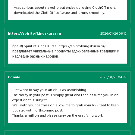
I was curious about naked io but ended up loving ClothOff more.
I downloaded the ClothOff software and it runs smoothly.
https://spiritofkingskursa.ru
2026/01/26 06:12
бренд Spirit of Kings Kursa, https://spiritofkingskursa.ru/
предлагает уникальные продукты вдохновленные традиции и
наследие разных народов.
Connie
2026/01/26 04:33
Just want to say your article is as astonishing.
The clarity in your post is simply great and i can assume you're an
expert on this subject.
Well with your permission allow me to grab your RSS feed to keep
updated with forthcoming post.
Thanks a million and please carry on the gratifying work.