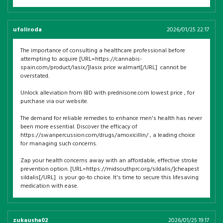
ufoliroda
2026/01/25 22:17
The importance of consulting a healthcare professional before
attempting to acquire [URL=https://cannabis-
spain.com/product/lasix/]lasix price walmart[/URL] cannot be
overstated.
Unlock alleviation from IBD with prednisone.com lowest price , for
purchase via our website.
The demand for reliable remedies to enhance men's health has never
been more essential. Discover the efficacy of
https://swanpercussion.com/drugs/amoxicillin/ , a leading choice
for managing such concerns.
Zap your health concerns away with an affordable, effective stroke
prevention option. [URL=https://midsouthprc.org/sildalis/]cheapest
sildalis[/URL] is your go-to choice. It's time to secure this lifesaving
medication with ease.
zukausha02
2026/01/25 19:17