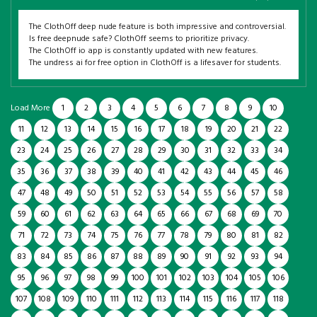
The ClothOff deep nude feature is both impressive and controversial.
Is free deepnude safe? ClothOff seems to prioritize privacy.
The ClothOff io app is constantly updated with new features.
The undress ai for free option in ClothOff is a lifesaver for students.
Load More
1
2
3
4
5
6
7
8
9
10
11
12
13
14
15
16
17
18
19
20
21
22
23
24
25
26
27
28
29
30
31
32
33
34
35
36
37
38
39
40
41
42
43
44
45
46
47
48
49
50
51
52
53
54
55
56
57
58
59
60
61
62
63
64
65
66
67
68
69
70
71
72
73
74
75
76
77
78
79
80
81
82
83
84
85
86
87
88
89
90
91
92
93
94
95
96
97
98
99
100
101
102
103
104
105
106
107
108
109
110
111
112
113
114
115
116
117
118