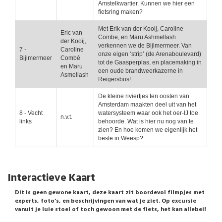
Amstelkwartier. Kunnen we hier een
fietsring maken?
Met Erik van der Kooij, Caroline
Eric van
Combe, en Maru Ashmellash
der Kooij,
verkennen we de Bijlmermeer. Van
7 -
Caroline
onze eigen ‘strip’ (de Arenaboulevard)
Bijlmermeer
Combé
tot de Gaasperplas, en placemaking in
en Maru
een oude brandweerkazerne in
Asmellash
Reigersbos!
De kleine riviertjes ten oosten van
Amsterdam maakten deel uit van het
8 - Vecht
watersysteem waar ook het oer-IJ toe
n.v.t.
links
behoorde. Wat is hier nu nog van te
zien? En hoe komen we eigenlijk het
beste in Weesp?
Interactieve Kaart
Dit is geen gewone kaart, deze kaart zit boordevol filmpjes met
experts, foto’s, en beschrijvingen van wat je ziet. Op excursie
vanuit je luie stoel of toch gewoon met de fiets, het kan allebei!