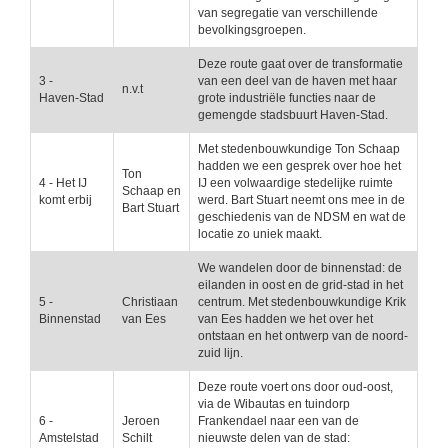
van segregatie van verschillende
bevolkingsgroepen.
Deze route gaat over de transformatie
3 -
van een deel van de haven met haar
n.v.t
Haven-Stad
grote industriële functies naar de
gemengde stadsbuurt Haven-Stad.
Met stedenbouwkundige Ton Schaap
hadden we een gesprek over hoe het
Ton
4 - Het IJ
IJ een volwaardige stedelijke ruimte
Schaap en
komt erbij
werd. Bart Stuart neemt ons mee in de
Bart Stuart
geschiedenis van de NDSM en wat de
locatie zo uniek maakt.
We wandelen door de binnenstad: de
eilanden in oost en de grid-stad in het
5 -
Christiaan
centrum. Met stedenbouwkundige Krik
Binnenstad
van Ees
van Ees hadden we het over het
ontstaan en het ontwerp van de noord-
zuid lijn.
Deze route voert ons door oud-oost,
via de Wibautas en tuindorp
6 -
Jeroen
Frankendael naar een van de
Amstelstad
Schilt
nieuwste delen van de stad: