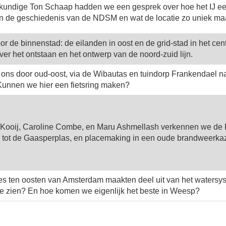
undige Ton Schaap hadden we een gesprek over hoe het IJ een v
n de geschiedenis van de NDSM en wat de locatie zo uniek ma
 de binnenstad: de eilanden in oost en de grid-stad in het c
er het ontstaan en het ontwerp van de noord-zuid lijn.
 ons door oud-oost, via de Wibautas en tuindorp Frankendael n
Kunnen we hier een fietsring maken?
 Kooij, Caroline Combe, en Maru Ashmellash verkennen we de Bi
 tot de Gaasperplas, en placemaking in een oude brandweerkaz
tjes ten oosten van Amsterdam maakten deel uit van het watersy
te zien? En hoe komen we eigenlijk het beste in Weesp?