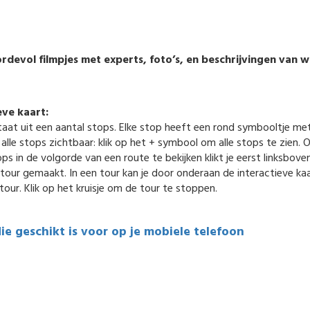
devol filmpjes met experts, foto’s, en beschrijvingen van wat 
eve kaart:
aat uit een aantal stops. Elke stop heeft een rond symbooltje m
 alle stops zichtbaar: klik op het + symbool om alle stops te zien. 
 in de volgorde van een route te bekijken klikt je eerst linksboven
our gemaakt. In een tour kan je door onderaan de interactieve kaar
tour. Klik op het kruisje om de tour te stoppen.
die geschikt is voor op je mobiele telefoon