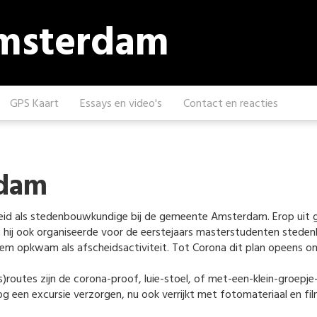
Amsterdam
GPS Kaart
Essays en video's
Contact en reacties
rdam
d als stedenbouwkundige bij de gemeente Amsterdam. Erop uit gaan
 hij ook organiseerde voor de eerstejaars masterstudenten steden
hem opkwam als afscheidsactiviteit. Tot Corona dit plan opeens o
routes zijn de corona-proof, luie-stoel, of met-een-klein-groepje-o
 een excursie verzorgen, nu ook verrijkt met fotomateriaal en fi