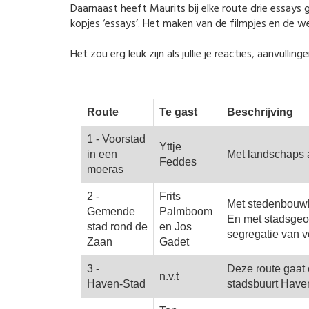
Daarnaast heeft Maurits bij elke route drie essay
kopjes ‘essays’. Het maken van de filmpjes en de we
Het zou erg leuk zijn als jullie je reacties, aanvull
Route
Te gast
Beschrijving
1 - Voorstad
Yttje
in een
Met landschaps a
Feddes
moeras
2 -
Frits
Met stedenbouwk
Gemende
Palmboom
En met stadsgeo
stad rond de
en Jos
segregatie van v
Zaan
Gadet
3 -
Deze route gaat 
n.v.t
Haven-Stad
stadsbuurt Have