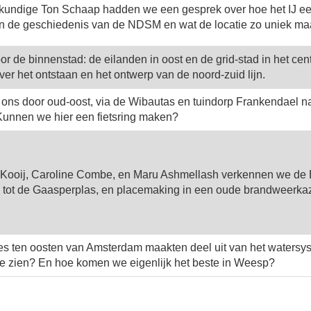
undige Ton Schaap hadden we een gesprek over hoe het IJ een v
n de geschiedenis van de NDSM en wat de locatie zo uniek ma
 de binnenstad: de eilanden in oost en de grid-stad in het c
er het ontstaan en het ontwerp van de noord-zuid lijn.
 ons door oud-oost, via de Wibautas en tuindorp Frankendael n
Kunnen we hier een fietsring maken?
 Kooij, Caroline Combe, en Maru Ashmellash verkennen we de Bi
 tot de Gaasperplas, en placemaking in een oude brandweerkaz
tjes ten oosten van Amsterdam maakten deel uit van het watersy
te zien? En hoe komen we eigenlijk het beste in Weesp?