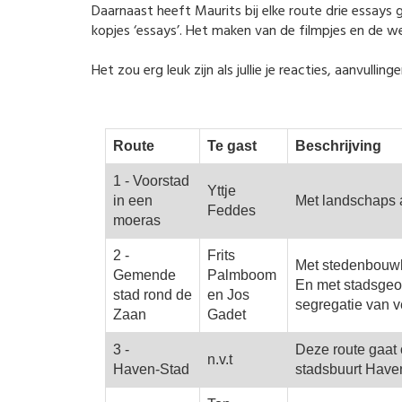
Daarnaast heeft Maurits bij elke route drie essay
kopjes ‘essays’. Het maken van de filmpjes en de we
Het zou erg leuk zijn als jullie je reacties, aanvull
Route
Te gast
Beschrijving
1 - Voorstad
Yttje
in een
Met landschaps a
Feddes
moeras
2 -
Frits
Met stedenbouwk
Gemende
Palmboom
En met stadsgeo
stad rond de
en Jos
segregatie van v
Zaan
Gadet
3 -
Deze route gaat 
n.v.t
Haven-Stad
stadsbuurt Have