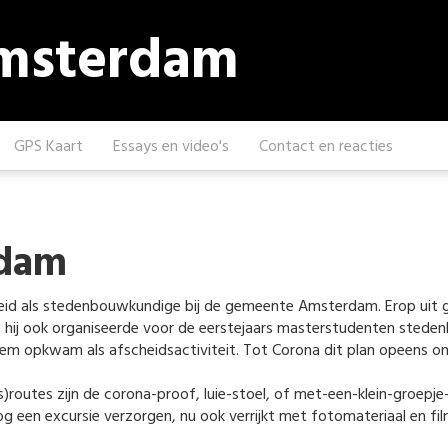
Amsterdam
GPS Kaart
Essays en video's
Contact en reacties
rdam
d als stedenbouwkundige bij de gemeente Amsterdam. Erop uit gaan
 hij ook organiseerde voor de eerstejaars masterstudenten steden
hem opkwam als afscheidsactiviteit. Tot Corona dit plan opeens o
routes zijn de corona-proof, luie-stoel, of met-een-klein-groepje-o
 een excursie verzorgen, nu ook verrijkt met fotomateriaal en fi