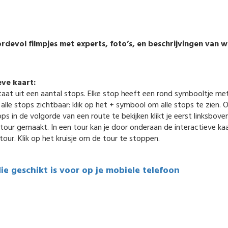
devol filmpjes met experts, foto’s, en beschrijvingen van wat 
eve kaart:
aat uit een aantal stops. Elke stop heeft een rond symbooltje m
 alle stops zichtbaar: klik op het + symbool om alle stops te zien. 
 in de volgorde van een route te bekijken klikt je eerst linksboven
our gemaakt. In een tour kan je door onderaan de interactieve kaar
tour. Klik op het kruisje om de tour te stoppen.
die geschikt is voor op je mobiele telefoon