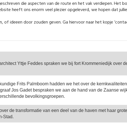
s geschreven die aspecten van de route en het vak verdiepen. Het 
bsite heeft ons enorm veel plezier opgeleverd, we hopen dat jullie 
ingen, of ideeen door zouden geven. Ga hiervoor naar het kopje ‘cont
rchitect Yttje Feddes spraken we bij fort Krommeniedijk over d
undige Frits Palmboom hadden we het over de kernkwaliteiten
graaf Jos Gadet bespraken we aan de hand van de Zaanse wij
erschillende bevolkingsgroepen.
over de transformatie van een deel van de haven met haar grote
n-Stad.