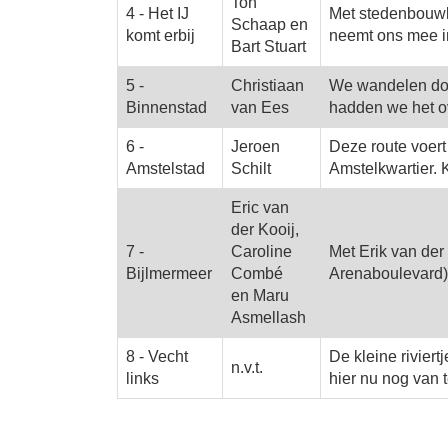
Ton
4 - Het IJ
Met stedenbouwk
Schaap en
komt erbij
neemt ons mee i
Bart Stuart
5 -
Christiaan
We wandelen door
Binnenstad
van Ees
hadden we het ov
6 -
Jeroen
Deze route voert
Amstelstad
Schilt
Amstelkwartier. 
Eric van
der Kooij,
7 -
Caroline
Met Erik van der
Bijlmermeer
Combé
Arenaboulevard)
en Maru
Asmellash
8 - Vecht
De kleine rivier
n.v.t.
links
hier nu nog van 