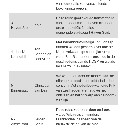
van segregatie van verschillende
bevolkingsgroepen.
Deze route gaat over de transformatie
3 -
van een deel van de haven met haar
n.v.t
Haven-Stad
grote industriële functies naar de
gemengde stadsbuurt Haven-Stad.
Met stedenbouwkundige Ton Schaap
hadden we een gesprek over hoe het
Ton
4 - Het IJ
IJ een volwaardige stedelijke ruimte
Schaap en
komt erbij
werd. Bart Stuart neemt ons mee in de
Bart Stuart
geschiedenis van de NDSM en wat de
locatie zo uniek maakt.
We wandelen door de binnenstad: de
eilanden in oost en de grid-stad in het
5 -
Christiaan
centrum. Met stedenbouwkundige Krik
Binnenstad
van Ees
van Ees hadden we het over het
ontstaan en het ontwerp van de noord-
zuid lijn.
Deze route voert ons door oud-oost,
via de Wibautas en tuindorp
6 -
Jeroen
Frankendael naar een van de
Amstelstad
Schilt
nieuwste delen van de stad: