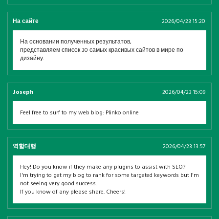
На сайте
2026/04/23 15:20
На основании полученных результатов,
представляем список 30 самых красивых сайтов в мире по
дизайну.
Joseph
2026/04/23 15:09
Feel free to surf to my web blog: Plinko online
역할대행
2026/04/23 13:57
Hey! Do you know if they make any plugins to assist with SEO?
I'm trying to get my blog to rank for some targeted keywords but I'm
not seeing very good success.
If you know of any please share. Cheers!