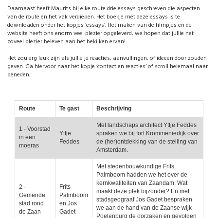
Daarnaast heeft Maurits bij elke route drie essays geschreven die aspecten
van de route en het vak verdiepen. Het boekje met deze essays is te
downloaden onder het kopjes ‘essays’. Het maken van de filmpjes en de
website heeft ons enorm veel plezier opgeleverd, we hopen dat jullie net
zoveel plezier beleven aan het bekijken ervan!
Het zou erg leuk zijn als jullie je reacties, aanvullingen, of ideeen door zouden
geven. Ga hiervoor naar het kopje ‘contact en reacties’ of scroll helemaal naar
beneden.
Route
Te gast
Beschrijving
Met landschaps architect Yttje Feddes
1 - Voorstad
Yttje
spraken we bij fort Krommeniedijk over
in een
Feddes
de (her)ontdekking van de stelling van
moeras
Amsterdam.
Met stedenbouwkundige Frits
Palmboom hadden we het over de
kernkwaliteiten van Zaandam. Wat
2 -
Frits
maakt deze plek bijzonder? En met
Gemende
Palmboom
stadsgeograaf Jos Gadet bespraken
stad rond
en Jos
we aan de hand van de Zaanse wijk
de Zaan
Gadet
Poelenburg de oorzaken en gevolgen