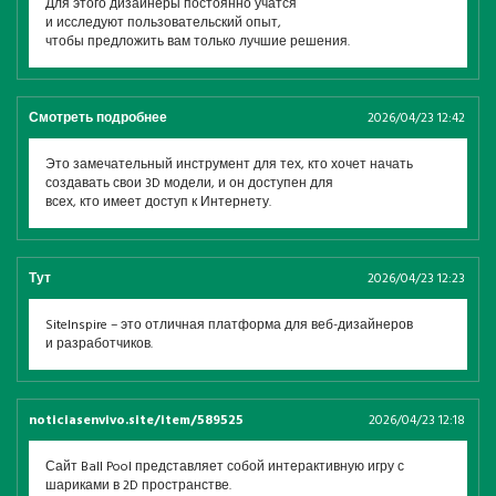
Для этого дизайнеры постоянно учатся
и исследуют пользовательский опыт,
чтобы предложить вам только лучшие решения.
Смотреть подробнее
2026/04/23 12:42
Это замечательный инструмент для тех, кто хочет начать
создавать свои 3D модели, и он доступен для
всех, кто имеет доступ к Интернету.
Тут
2026/04/23 12:23
SiteInspire – это отличная платформа для веб-дизайнеров
и разработчиков.
noticiasenvivo.site/item/589525
2026/04/23 12:18
Сайт Ball Pool представляет собой интерактивную игру с
шариками в 2D пространстве.