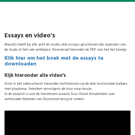
Essays en video's
Maurits heeft bij alle acht de routes drie essays geschreven die aspecten van
de route of het vak verdiepen. Download hieronder de PDF van het het boekje:
Klik hier om het boek met de essays te
downloaden
Kijk hieronder alle video's
Druk in het videoscherm hieronder rechtsboven op de drie horizontale balkjes
met playknop. Selecteer vervolgens de tour naar keuze.
In de playlist is ook de livestream waarin Tour Groot Amsterdam aan
wethouder Marieke van Doorninck terug te vinden.