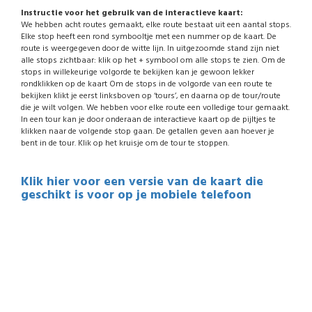
Instructie voor het gebruik van de interactieve kaart:
We hebben acht routes gemaakt, elke route bestaat uit een aantal stops.
Elke stop heeft een rond symbooltje met een nummer op de kaart. De
route is weergegeven door de witte lijn. In uitgezoomde stand zijn niet
alle stops zichtbaar: klik op het + symbool om alle stops te zien. Om de
stops in willekeurige volgorde te bekijken kan je gewoon lekker
rondklikken op de kaart Om de stops in de volgorde van een route te
bekijken klikt je eerst linksboven op ‘tours’, en daarna op de tour/route
die je wilt volgen. We hebben voor elke route een volledige tour gemaakt.
In een tour kan je door onderaan de interactieve kaart op de pijltjes te
klikken naar de volgende stop gaan. De getallen geven aan hoever je
bent in de tour. Klik op het kruisje om de tour te stoppen.
Klik hier voor een versie van de kaart die
geschikt is voor op je mobiele telefoon