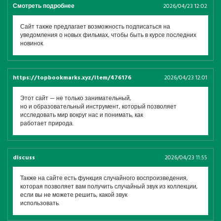
Смотреть подробнее
2026/04/23 12:02
Сайт также предлагает возможность подписаться на
уведомления о новых фильмах, чтобы быть в курсе последних
новинок.
https://topbookmarks.xyz/item/476176
2026/04/23 12:01
Этот сайт — не только занимательный,
но и образовательный инструмент, который позволяет
исследовать мир вокруг нас и понимать, как
работает природа.
discuss
2026/04/23 11:55
Также на сайте есть функция случайного воспроизведения,
которая позволяет вам получить случайный звук из коллекции,
если вы не можете решить, какой звук
использовать.