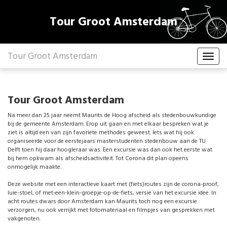
Tour Groot Amsterdam
Tour Groot Amsterdam
Tour Groot Amsterdam
Na meer dan 25 jaar neemt Maurits de Hoog afscheid als stedenbouwkundige
bij de gemeente Amsterdam. Erop uit gaan en met elkaar bespreken wat je
ziet is altijd een van zijn favoriete methodes geweest. Iets wat hij ook
organiseerde voor de eerstejaars masterstudenten stedenbouw aan de TU
Delft toen hij daar hoogleraar was. Een excursie was dan ook het eerste wat
bij hem opkwam als afscheidsactiviteit. Tot Corona dit plan opeens
onmogelijk maakte.
Deze website met een interactieve kaart met (fiets)routes zijn de corona-proof,
luie-stoel, of met-een-klein-groepje-op-de-fiets, versie van het excursie idee. In
acht routes dwars door Amsterdam kan Maurits toch nog een excursie
verzorgen, nu ook verrijkt met fotomateriaal en filmpjes van gesprekken met
vakgenoten.