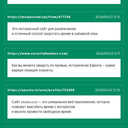
https://monjournal.xyz/item/471764
2026/04/23 12:15
Это интересный сайт для развлечения
и отличный способ скоротать время в забавной игре.
https://www.securityheaders.com/
2026/04/23 12:11
Как вы можете увидеть по превью, исторически Европа – самая
жаркая локация планеты.
https://apunto.it/user/profile/752658
2026/04/23 12:10
Сайт strobe.cool — это уникальное веб-приложение, которое
поможет вам убить время с интересом
и весело провести свободное время.